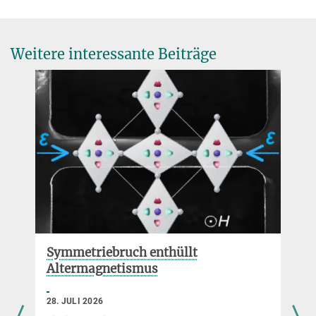
Öffentlichkeitsarbeit / Public Relations
+49 351 4646-3602
© MPI CPfS / C.
Pouss
PR@...
Weitere interessante Beiträge
Symmetriebruch enthüllt
Altermagnetismus
28. JULI 2026