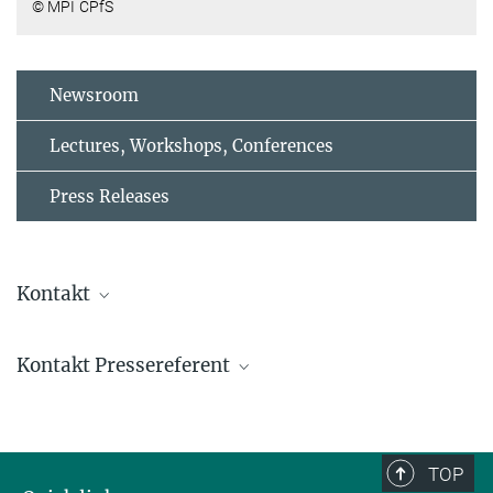
© MPI CPfS
Newsroom
Lectures, Workshops, Conferences
Press Releases
Kontakt
Frank Steglich
Kontakt Pressereferent
Director Emeritus
Steglich@...
Helge Rosner
Group Leader
+49 351 4646-2233
TOP