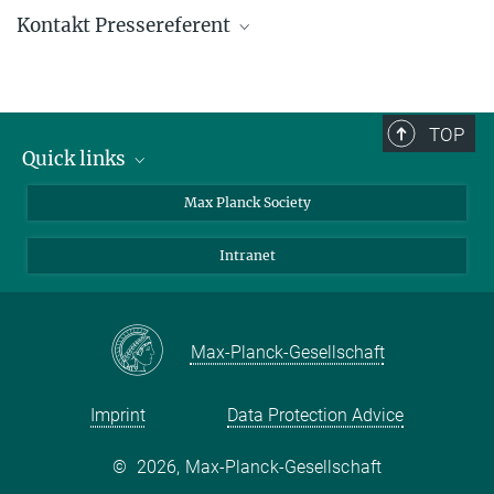
Kontakt Pressereferent
Helge Rosner
Group Leader
+49 351 4646-2233
TOP
+49 351 4646-4902
Quick links
Helge.Rosner@...
contact persons
Max Planck Society
© MPI CPfS
directions
Intranet
press and public relations
Weekly menu
Max-Planck-Gesellschaft
Imprint
Data Protection Advice
©
2026, Max-Planck-Gesellschaft