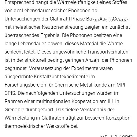
Entsprechend hängt die Wärmeleitfähigkeit eines Stoffes
von der Lebensdauer solcher Phononen ab.
Untersuchungen der Clathrat-I Phase Ba
Au
Ge
7.81
5.33
40.67
mit inelastischer Neutronenstreuung zeigten ein zunächst
überraschendes Ergebnis. Die Phononen besitzen eine
lange Lebensdauer, obwohl dieses Material die Wärme
schlecht leitet. Dieses ungewöhnliche Transportverhalten
ist in der strukturell bedingt geringen Anzahl der Phononen
begründet. Voraussetzung der Experimente waren
ausgedehnte Kristallzuchtexperimente im
Forschungsbereich für Chemische Metallkunde am MPI
CPfS. Die nachfolgenden Untersuchungen wurden im
Rahmen einer multinationalen Kooperation am ILL in
Grenoble durchgeführt. Das tiefere Verständnis der
Wärmeleitung in Clathraten trägt zur besseren Konzeption
thermoelektrischer Werkstoffe bei.