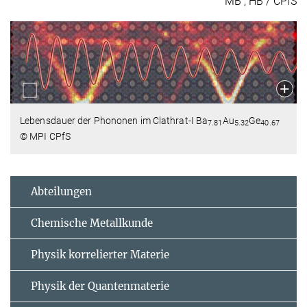
MB , HB / CPfS
Lebensdauer der Phononen im Clathrat-I Ba
Au
Ge
7.81
5.32
40.67
© MPI CPfS
Abteilungen
Chemische Metallkunde
Physik korrelierter Materie
Physik der Quantenmaterie