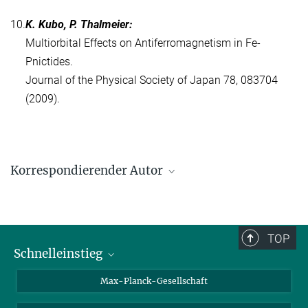
10.
K. Kubo, P. Thalmeier:
Multiorbital Effects on Antiferromagnetism in Fe-
Pnictides.
Journal of the Physical Society of Japan 78, 083704
(2009).
Korrespondierender Autor
Christoph Geibel
Max-Planck-Institut für Chemische Physik fester Stoffe, Dresden
christoph.geibel@cpfs.mpg.de
TOP
Schnelleinstieg
Ansprechpartner*innen
Max-Planck-Gesellschaft
Kontakt / Anfahrt