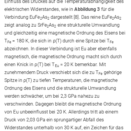
Einfluss des Druckes auf die Temperaturabhängigkeit des
elektrischen Widerstandes, wie in
Abbildung 3
für die
Verbindung EuFe
As
dargestellt [8]. Das reine EuFe
As
2
2
2
2
zeigt analog zu SrFe
As
eine strukturelle Umwandlung
2
2
und gleichzeitig eine magnetische Ordnung des Eisens bei
T
= 180 K, die sich in ρ(T) durch eine Spitze bei T
Fe
Fe
abzeichnen. In dieser Verbindung ist Eu aber ebenfalls
magnetisch, die magnetische Ordnung macht sich durch
einen Knick in ρ(T) bei T
= 20 K bemerkbar. Mit
Eu
zunehmendem Druck verschiebt sich die zu T
gehörige
Fe
Spitze in ρ(T) zu tiefen Temperaturen, die magnetische
Ordnung des Eisens und die strukturelle Umwandlung
werden schwächer, um bei 2,3 GPa nahezu zu
verschwinden. Dagegen bleibt die magnetische Ordnung
von Eu unbeeinflusst bei 20 K. Allerdings tritt ab einem
Druck von 2,03 GPa ein sprungartiger Abfall des
Widerstandes unterhalb von 30 K auf, ein Zeichen für das