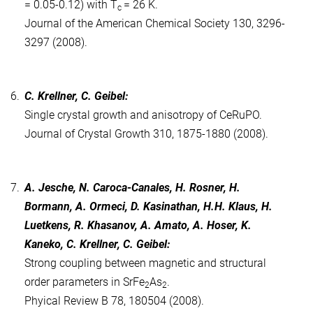
= 0.05-0.12) with T
= 26 K.
c
Journal of the American Chemical Society 130, 3296-
3297 (2008).
6.
C. Krellner, C. Geibel:
Single crystal growth and anisotropy of CeRuPO.
Journal of Crystal Growth 310, 1875-1880 (2008).
7.
A. Jesche, N. Caroca-Canales, H. Rosner, H.
Bormann, A. Ormeci, D. Kasinathan, H.H. Klaus, H.
Luetkens, R. Khasanov, A. Amato, A. Hoser, K.
Kaneko, C. Krellner, C. Geibel:
Strong coupling between magnetic and structural
order parameters in SrFe
As
.
2
2
Phyical Review B 78, 180504 (2008).