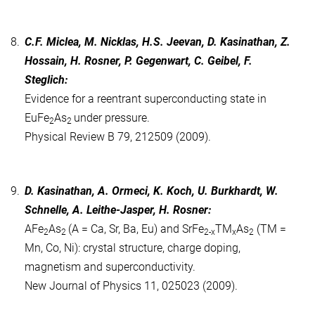
8.
C.F. Miclea, M. Nicklas, H.S. Jeevan, D. Kasinathan, Z.
Hossain, H. Rosner, P. Gegenwart, C. Geibel, F.
Steglich:
Evidence for a reentrant superconducting state in
EuFe
As
under pressure.
2
2
Physical Review B 79, 212509 (2009).
9.
D. Kasinathan, A. Ormeci, K. Koch, U. Burkhardt, W.
Schnelle, A. Leithe-Jasper, H. Rosner:
AFe
As
(A = Ca, Sr, Ba, Eu) and SrFe
TM
As
(TM =
2
2
2-x
x
2
Mn, Co, Ni): crystal structure, charge doping,
magnetism and superconductivity.
New Journal of Physics 11, 025023 (2009).