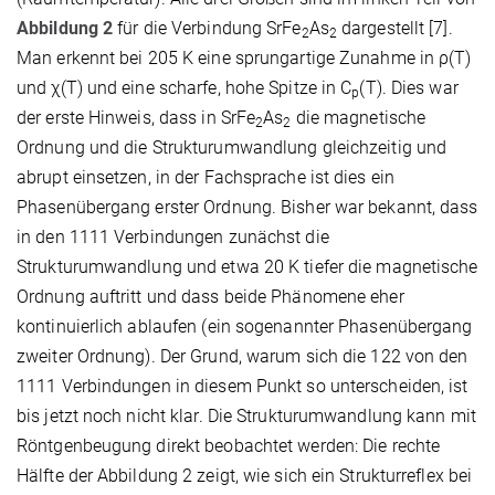
Abbildung 2
für die Verbindung SrFe
As
dargestellt [7].
2
2
Man erkennt bei 205 K eine sprungartige Zunahme in ρ(T)
und χ(T) und eine scharfe, hohe Spitze in C
(T). Dies war
p
der erste Hinweis, dass in SrFe
As
die magnetische
2
2
Ordnung und die Strukturumwandlung gleichzeitig und
abrupt einsetzen, in der Fachsprache ist dies ein
Phasenübergang erster Ordnung. Bisher war bekannt, dass
in den 1111 Verbindungen zunächst die
Strukturumwandlung und etwa 20 K tiefer die magnetische
Ordnung auftritt und dass beide Phänomene eher
kontinuierlich ablaufen (ein sogenannter Phasenübergang
zweiter Ordnung). Der Grund, warum sich die 122 von den
1111 Verbindungen in diesem Punkt so unterscheiden, ist
bis jetzt noch nicht klar. Die Strukturumwandlung kann mit
Röntgenbeugung direkt beobachtet werden: Die rechte
Hälfte der Abbildung 2 zeigt, wie sich ein Strukturreflex bei