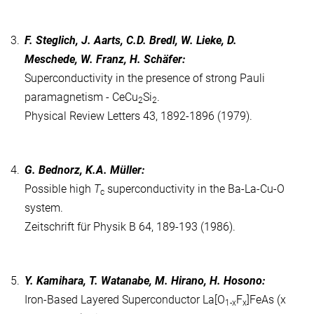
3.
F. Steglich, J. Aarts, C.D. Bredl, W. Lieke, D.
Meschede, W. Franz, H. Schäfer:
Superconductivity in the presence of strong Pauli
paramagnetism - CeCu
Si
.
2
2
Physical Review Letters 43, 1892-1896 (1979).
4.
G. Bednorz, K.A. Müller:
Possible high
T
superconductivity in the Ba-La-Cu-O
c
system.
Zeitschrift für Physik B 64, 189-193 (1986).
5.
Y. Kamihara, T. Watanabe, M. Hirano, H. Hosono:
Iron-Based Layered Superconductor La[O
F
]FeAs (x
1-x
x