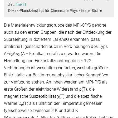
die
…
[mehr]
© Max-Planck-Institut für Chemische Physik fester Stoffe
Die Materialentwicklungsgruppe des MPI-CPfS gehörte
auch zu den ersten Gruppen, die nach der Entdeckung der
Supraleitung in dotiertem LaFeAsO erkannten, dass
ähnliche Eigenschaften auch in Verbindungen des Typs
AFe
As
(A = Erdalkalimetal) zu erwarten waren. Die
2
2
Herstellung und Einkristallzüchtung dieser 122
Verbindungen ist wesentlich einfacher, weshalb größere
Einkristalle zur Bestimmung physikalischer Kenngrößen
zur Verfügung stehen. An ihnen werden am MPI-PfS als
erste Größen der elektrische Widerstand ρ(T), die
magnetische Suszeptibilität χ(T) und die spezifische
Wärme C
(T) als Funktion der Temperatur gemessen,
p
typischerweise zwischen 2 K und 300 K
(Raumtemperatur). Alle drei Größen sind im linken Teil von