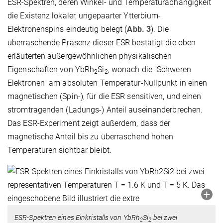
ESR-Spektren, deren Winkel- und Temperaturabhängigkeit
die Existenz lokaler, ungepaarter Ytterbium-
Elektronenspins eindeutig belegt (
Abb. 3
). Die
überraschende Präsenz dieser ESR bestätigt die oben
erläuterten außergewöhnlichen physikalischen
Eigenschaften von YbRh
Si
, wonach die "Schweren
2
2
Elektronen" am absoluten Temperatur-Nullpunkt in einen
magnetischen (Spin-), für die ESR sensitiven, und einen
stromtragenden (Ladungs-) Anteil auseinanderbrechen.
Das ESR-Experiment zeigt außerdem, dass der
magnetische Anteil bis zu überraschend hohen
Temperaturen sichtbar bleibt.
ESR-Spektren eines Einkristalls von YbRh
Si
bei zwei
2
2