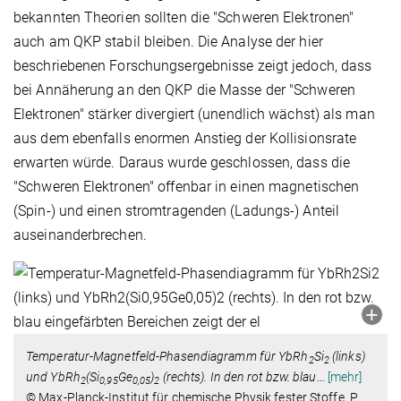
bekannten Theorien sollten die "Schweren Elektronen"
auch am QKP stabil bleiben. Die Analyse der hier
beschriebenen Forschungsergebnisse zeigt jedoch, dass
bei Annäherung an den QKP die Masse der "Schweren
Elektronen" stärker divergiert (unendlich wächst) als man
aus dem ebenfalls enormen Anstieg der Kollisionsrate
erwarten würde. Daraus wurde geschlossen, dass die
"Schweren Elektronen" offenbar in einen magnetischen
(Spin-) und einen stromtragenden (Ladungs-) Anteil
auseinanderbrechen.
Temperatur-Magnetfeld-Phasendiagramm für YbRh
Si
(links)
2
2
und YbRh
(Si
Ge
)
(rechts). In den rot bzw. blau
…
[mehr]
2
0,95
0,05
2
© Max-Planck-Institut für chemische Physik fester Stoffe, P.