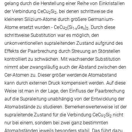
gelang durch die Herstellung einer Reihe von Einkristallen
der Verbindung CeCu
Si
, bei denen schrittweise die
2
2
kleineren Silizium-Atome durch größere Germanium-
Atome ersetzt wurden - CeCu
(Si
Ge
)
. Durch diese
2
1-x
x
2
schrittweise Substitution war es möglich, den
unkonventionellen supraleitenden Zustand aufgrund des
Effekts der Paarbrechung durch Streuung an Störstellen
kontrolliert zu schwächen. Mit wachsender Substitution
nimmt aber zwangsläufig auch der Abstand zwischen den
Cer-Atomen zu. Dieser größer werdende Atomabstand
kann durch externen Druck kompensiert werden. Auf diese
Weise ist man in der Lage, den Einfluss der Paarbrechung
auf die Supraleitung unabhängig von der Entwicklung der
Atomabstände zu studieren. Bemerkenswerterweise ist der
supraleitende Zustand für die Verbindung CeCu
Si
nicht
2
2
nur bei einem, sondern bei zwei ganz bestimmten
Atomabständen jeweils besonders stabil. Das führt dazu,