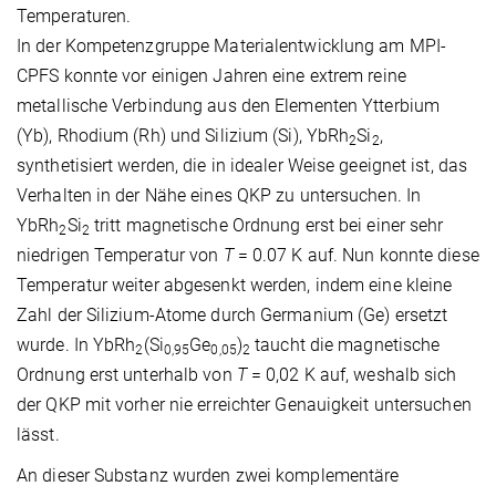
Temperaturen.
In der Kompetenzgruppe Materialentwicklung am MPI-
CPFS konnte vor einigen Jahren eine extrem reine
metallische Verbindung aus den Elementen Ytterbium
(Yb), Rhodium (Rh) und Silizium (Si), YbRh
Si
,
2
2
synthetisiert werden, die in idealer Weise geeignet ist, das
Verhalten in der Nähe eines QKP zu untersuchen. In
YbRh
Si
tritt magnetische Ordnung erst bei einer sehr
2
2
niedrigen Temperatur von
T
= 0.07 K auf. Nun konnte diese
Temperatur weiter abgesenkt werden, indem eine kleine
Zahl der Silizium-Atome durch Germanium (Ge) ersetzt
wurde. In YbRh
(Si
Ge
)
taucht die magnetische
2
0,95
0,05
2
Ordnung erst unterhalb von
T
= 0,02 K auf, weshalb sich
der QKP mit vorher nie erreichter Genauigkeit untersuchen
lässt.
An dieser Substanz wurden zwei komplementäre