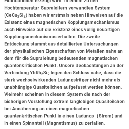
Fluktuationen erzeugt wird. In einem zu den
Hochtemperatur-Supraleitern verwandten System
(CeCu
Si
) haben wir erstmals neben Hinweisen auf die
2
2
Existenz eines magnetischen Kopplungsmechanismus
auch Hinweise auf die Existenz eines völlig neuartigen
Kopplungsmechanismus erhalten. Die zweite
Entdeckung stammt aus detaillierten Untersuchungen
der physikalischen Eigenschaften von Metallen nahe an
dem für die Supraleitung bedeutenden magnetischen
quantenkritischen Punkt. Unsere Beobachtungen an der
Verbindung YbRh
Si
legen den Schluss nahe, dass die
2
2
stark wechselwirkenden Ladungsträger nicht mehr als
unabhängige Quasiteilchen aufgefasst werden können.
Vielmehr scheinen in diesem System die nach der
bisherigen Vorstellung extrem langlebigen Quasiteilchen
bei Annäherung an einen magnetischen
quantenkritischen Punkt in einen Ladungs- (Strom) und
in einen Spinanteil (Magnetismus) zu zerfallen.