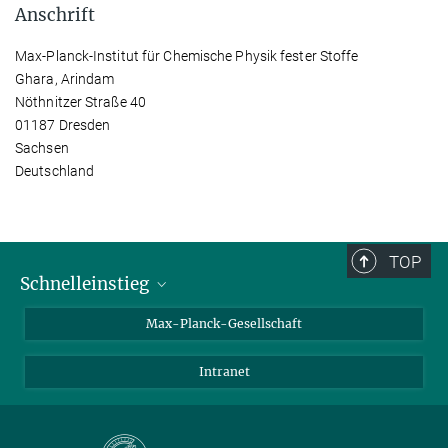
Anschrift
Max-Planck-Institut für Chemische Physik fester Stoffe
Ghara, Arindam
Nöthnitzer Straße 40
01187 Dresden
Sachsen
Deutschland
TOP
Schnelleinstieg
Ansprechpartner*innen
Max-Planck-Gesellschaft
Kontakt / Anfahrt
Intranet
Presse- und Öffentlichkeitsarbeit
Kantine: Speiseplan