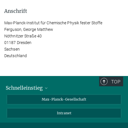
Anschrift
Max-Planck-Institut für Chemische Physik fester Stoffe
Ferguson, George Matthew
Nöthnitzer Straße 40
01187 Dresden
Sachsen
Deutschland
TOP
Schnelleinstieg
Ansprechpartner*innen
Max-Planck-Gesellschaft
Kontakt / Anfahrt
Intranet
Presse- und Öffentlichkeitsarbeit
Kantine: Speiseplan