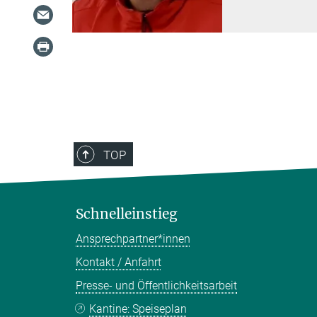
TOP
Schnelleinstieg
Ansprechpartner*innen
Kontakt / Anfahrt
Presse- und Öffentlichkeitsarbeit
Kantine: Speiseplan