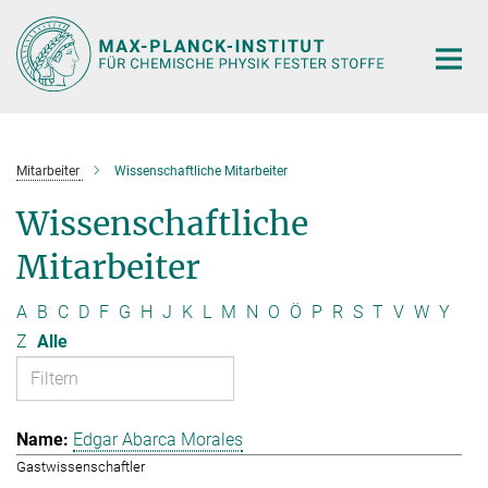
Hauptinhalt
Mitarbeiter
Wissenschaftliche Mitarbeiter
Wissenschaftliche
Mitarbeiter
A
B
C
D
F
G
H
J
K
L
M
N
O
Ö
P
R
S
T
V
W
Y
Z
Alle
Edgar Abarca Morales
Gastwissenschaftler