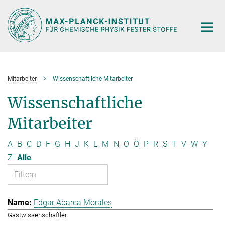
Hauptinhalt
Mitarbeiter
Wissenschaftliche Mitarbeiter
Wissenschaftliche
Mitarbeiter
A
B
C
D
F
G
H
J
K
L
M
N
O
Ö
P
R
S
T
V
W
Y
Z
Alle
Edgar Abarca Morales
Gastwissenschaftler