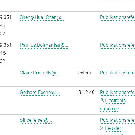
9 351
Sheng-Huai.Chen@...
Publikationsref
46-
02
9 351
Paulius.Dolmantas@...
Publikationsref
46-
02
Claire.Donnelly@...
extern
Publikationsref
Gerhard.Fecher@...
B1.2.40
Publikationsref
Electronic
structure
office.felser@...
Publikationsref
Heusler