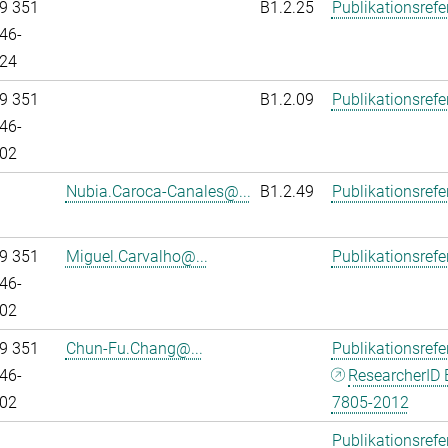
9 351
B1.2.25
Publikationsref
46-
24
9 351
B1.2.09
Publikationsref
46-
02
Nubia.Caroca-Canales@...
B1.2.49
Publikationsref
9 351
Miguel.Carvalho@...
Publikationsref
46-
02
9 351
Chun-Fu.Chang@...
Publikationsref
46-
ResearcherID 
02
7805-2012
Publikationsref