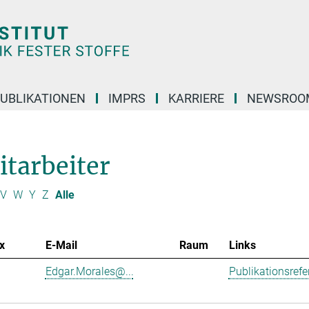
UBLIKATIONEN
IMPRS
KARRIERE
NEWSROO
itarbeiter
V
W
Y
Z
Alle
x
E-Mail
Raum
Links
Edgar.Morales@...
Publikationsref