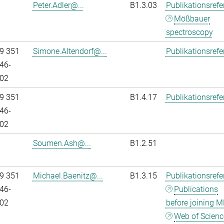
Peter.Adler@...
B1.3.03
Publikationsref
Mößbauer
spectroscopy
9 351
Simone.Altendorf@...
Publikationsref
46-
02
9 351
B1.4.17
Publikationsref
46-
02
Soumen.Ash@...
B1.2.51
9 351
Michael.Baenitz@...
B1.3.15
Publikationsref
46-
Publications
02
before joining M
Web of Scienc