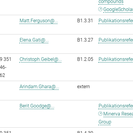
compounds
GoogleSchola
Matt.Ferguson@...
B1.3.31
Publikationsref
Elena.Gati@...
B1.3.27
Publikationsref
9 351
Christoph.Geibel@...
B1.2.05
Publikationsref
46-
62
Arindam.Ghara@...
extern
Berit.Goodge@...
Publikationsref
Minerva Rese
Group