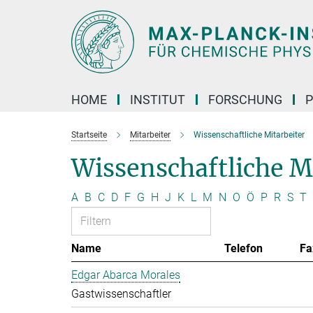
Hauptinhalt
HOME
INSTITUT
FORSCHUNG
P
Startseite
Mitarbeiter
Wissenschaftliche Mitarbeiter
Wissenschaftliche M
A
B
C
D
F
G
H
J
K
L
M
N
O
Ö
P
R
S
T
Name
Telefon
Fa
Edgar Abarca Morales
Gastwissenschaftler