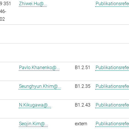
9 351
Zhiwei.Hu@...
Publikationsref
46-
02
Pavlo.Khanenko@...
B1.2.51
Publikationsref
Seunghyun.Khim@...
B1.2.35
Publikationsref
N.Kikugawa@...
B1.2.43
Publikationsref
Seojin.Kim@...
extern
Publikationsref