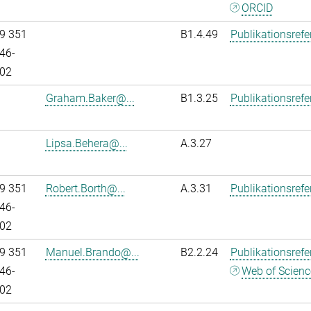
ORCID
9 351
B1.4.49
Publikationsref
46-
02
Graham.Baker@...
B1.3.25
Publikationsref
Lipsa.Behera@...
A.3.27
9 351
Robert.Borth@...
A.3.31
Publikationsref
46-
02
9 351
Manuel.Brando@...
B2.2.24
Publikationsref
46-
Web of Scienc
02