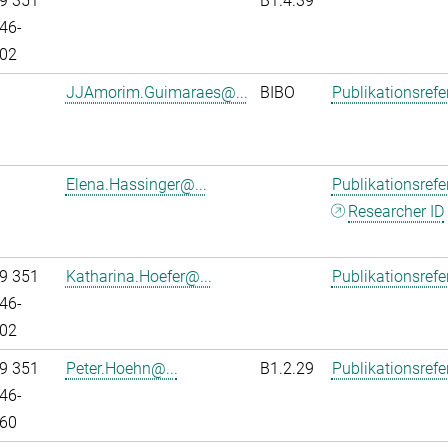
9 351
B1.4.39
46-
02
JJAmorim.Guimaraes@...
BIBO
Publikationsref
Elena.Hassinger@...
Publikationsref
Researcher ID
9 351
Katharina.Hoefer@...
Publikationsref
46-
02
9 351
Peter.Hoehn@...
B1.2.29
Publikationsref
46-
60