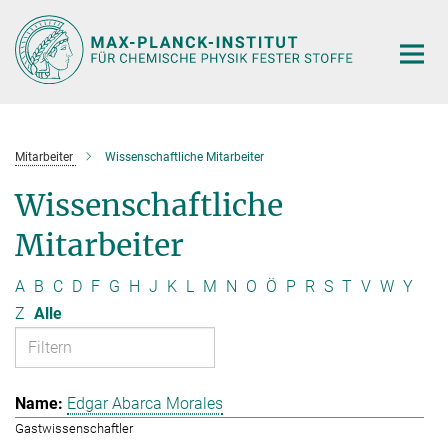
Hauptinhalt
Mitarbeiter
Wissenschaftliche Mitarbeiter
Wissenschaftliche
Mitarbeiter
A
B
C
D
F
G
H
J
K
L
M
N
O
Ö
P
R
S
T
V
W
Y
Z
Alle
Edgar Abarca Morales
Gastwissenschaftler