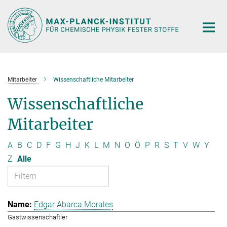
Hauptinhalt
Mitarbeiter
Wissenschaftliche Mitarbeiter
Wissenschaftliche
Mitarbeiter
A
B
C
D
F
G
H
J
K
L
M
N
O
Ö
P
R
S
T
V
W
Y
Z
Alle
Edgar Abarca Morales
Gastwissenschaftler