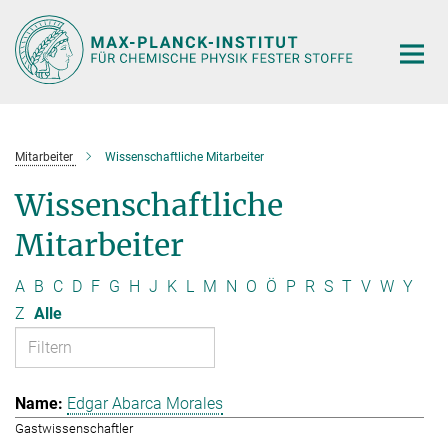
Hauptinhalt
Mitarbeiter
Wissenschaftliche Mitarbeiter
Wissenschaftliche
Mitarbeiter
A
B
C
D
F
G
H
J
K
L
M
N
O
Ö
P
R
S
T
V
W
Y
Z
Alle
Edgar Abarca Morales
Gastwissenschaftler