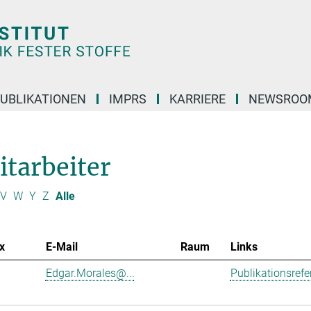
UBLIKATIONEN
IMPRS
KARRIERE
NEWSROO
itarbeiter
V
W
Y
Z
Alle
x
E-Mail
Raum
Links
Edgar.Morales@...
Publikationsref