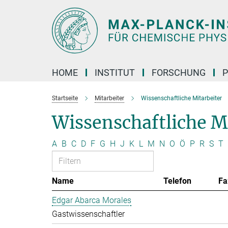
Hauptinhalt
HOME
INSTITUT
FORSCHUNG
P
Startseite
Mitarbeiter
Wissenschaftliche Mitarbeiter
Wissenschaftliche M
A
B
C
D
F
G
H
J
K
L
M
N
O
Ö
P
R
S
T
Name
Telefon
Fa
Edgar Abarca Morales
Gastwissenschaftler