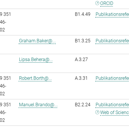
ORCID
9 351
B1.4.49
Publikationsref
46-
02
Graham.Baker@...
B1.3.25
Publikationsref
Lipsa.Behera@...
A.3.27
9 351
Robert.Borth@...
A.3.31
Publikationsref
46-
02
9 351
Manuel.Brando@...
B2.2.24
Publikationsref
46-
Web of Scienc
02