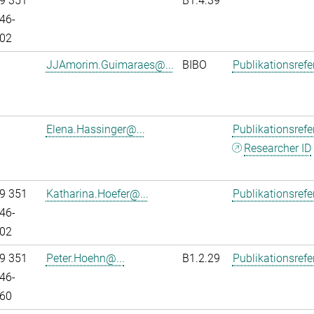
9 351
B1.4.39
46-
02
JJAmorim.Guimaraes@...
BIBO
Publikationsref
Elena.Hassinger@...
Publikationsref
Researcher ID
9 351
Katharina.Hoefer@...
Publikationsref
46-
02
9 351
Peter.Hoehn@...
B1.2.29
Publikationsref
46-
60