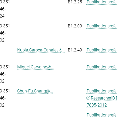
9 351
B1.2.25
Publikationsref
46-
24
9 351
B1.2.09
Publikationsref
46-
02
Nubia.Caroca-Canales@...
B1.2.49
Publikationsref
9 351
Miguel.Carvalho@...
Publikationsref
46-
02
9 351
Chun-Fu.Chang@...
Publikationsref
46-
ResearcherID 
02
7805-2012
Publikationsref