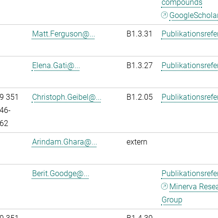
compounds
GoogleSchola
Matt.Ferguson@...
B1.3.31
Publikationsref
Elena.Gati@...
B1.3.27
Publikationsref
9 351
Christoph.Geibel@...
B1.2.05
Publikationsref
46-
62
Arindam.Ghara@...
extern
Berit.Goodge@...
Publikationsref
Minerva Rese
Group