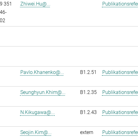
9 351
Zhiwei.Hu@...
Publikationsref
46-
02
Pavlo.Khanenko@...
B1.2.51
Publikationsref
Seunghyun.Khim@...
B1.2.35
Publikationsref
N.Kikugawa@...
B1.2.43
Publikationsref
Seojin.Kim@...
extern
Publikationsref