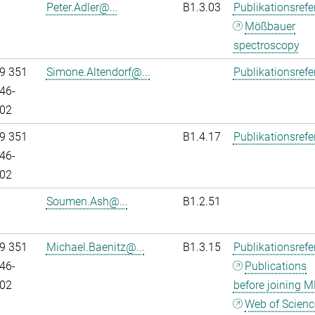
Peter.Adler@...
B1.3.03
Publikationsref
Mößbauer
spectroscopy
9 351
Simone.Altendorf@...
Publikationsref
46-
02
9 351
B1.4.17
Publikationsref
46-
02
Soumen.Ash@...
B1.2.51
9 351
Michael.Baenitz@...
B1.3.15
Publikationsref
46-
Publications
02
before joining M
Web of Scienc