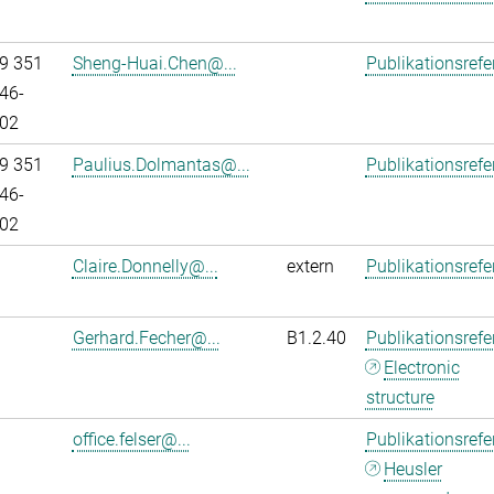
9 351
Sheng-Huai.Chen@...
Publikationsref
46-
02
9 351
Paulius.Dolmantas@...
Publikationsref
46-
02
Claire.Donnelly@...
extern
Publikationsref
Gerhard.Fecher@...
B1.2.40
Publikationsref
Electronic
structure
office.felser@...
Publikationsref
Heusler