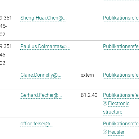
9 351
Sheng-Huai.Chen@...
Publikationsref
46-
02
9 351
Paulius.Dolmantas@...
Publikationsref
46-
02
Claire.Donnelly@...
extern
Publikationsref
Gerhard.Fecher@...
B1.2.40
Publikationsref
Electronic
structure
office.felser@...
Publikationsref
Heusler