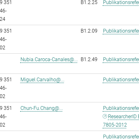
9 351
B1.2.25
Publikationsref
46-
24
9 351
B1.2.09
Publikationsref
46-
02
Nubia.Caroca-Canales@...
B1.2.49
Publikationsref
9 351
Miguel.Carvalho@...
Publikationsref
46-
02
9 351
Chun-Fu.Chang@...
Publikationsref
46-
ResearcherID 
02
7805-2012
Publikationsref