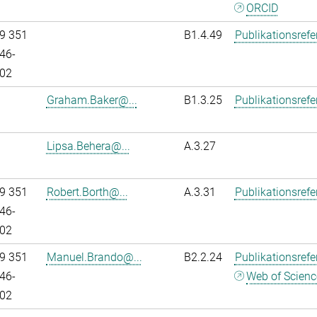
ORCID
9 351
B1.4.49
Publikationsref
46-
02
Graham.Baker@...
B1.3.25
Publikationsref
Lipsa.Behera@...
A.3.27
9 351
Robert.Borth@...
A.3.31
Publikationsref
46-
02
9 351
Manuel.Brando@...
B2.2.24
Publikationsref
46-
Web of Scienc
02