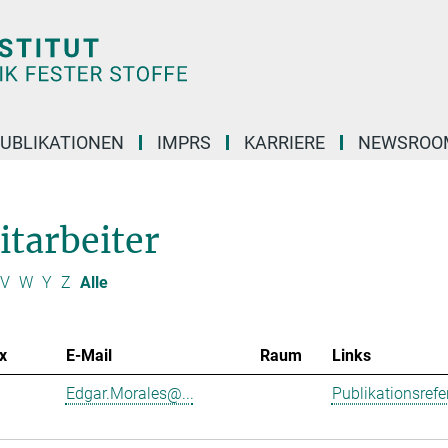
UBLIKATIONEN
IMPRS
KARRIERE
NEWSROO
itarbeiter
V
W
Y
Z
Alle
x
E-Mail
Raum
Links
Edgar.Morales@...
Publikationsref