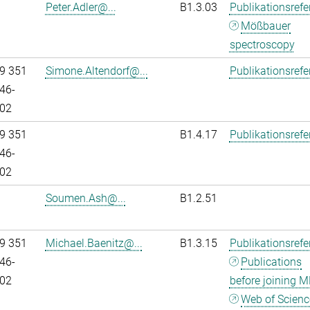
Peter.Adler@...
B1.3.03
Publikationsref
Mößbauer
spectroscopy
9 351
Simone.Altendorf@...
Publikationsref
46-
02
9 351
B1.4.17
Publikationsref
46-
02
Soumen.Ash@...
B1.2.51
9 351
Michael.Baenitz@...
B1.3.15
Publikationsref
46-
Publications
02
before joining M
Web of Scienc