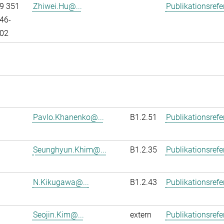
9 351
Zhiwei.Hu@...
Publikationsref
46-
02
Pavlo.Khanenko@...
B1.2.51
Publikationsref
Seunghyun.Khim@...
B1.2.35
Publikationsref
N.Kikugawa@...
B1.2.43
Publikationsref
Seojin.Kim@...
extern
Publikationsref