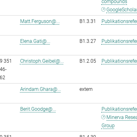
compounds
GoogleSchola
Matt.Ferguson@...
B1.3.31
Publikationsref
Elena.Gati@...
B1.3.27
Publikationsref
9 351
Christoph.Geibel@...
B1.2.05
Publikationsref
46-
62
Arindam.Ghara@...
extern
Berit.Goodge@...
Publikationsref
Minerva Rese
Group