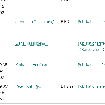
9 351
B1.4.39
46-
02
JJAmorim.Guimaraes@...
BIBO
Publikationsref
Elena.Hassinger@...
Publikationsref
Researcher ID
9 351
Katharina.Hoefer@...
Publikationsref
46-
02
9 351
Peter.Hoehn@...
B1.2.29
Publikationsref
46-
60