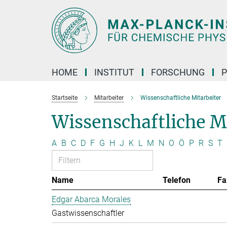
Hauptinhalt
HOME
INSTITUT
FORSCHUNG
P
Startseite
Mitarbeiter
Wissenschaftliche Mitarbeiter
Wissenschaftliche M
A
B
C
D
F
G
H
J
K
L
M
N
O
Ö
P
R
S
T
Name
Telefon
Fa
Edgar Abarca Morales
Gastwissenschaftler