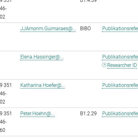
9 351
B1.4.39
46-
02
JJAmorim.Guimaraes@...
BIBO
Publikationsref
Elena.Hassinger@...
Publikationsref
Researcher ID
9 351
Katharina.Hoefer@...
Publikationsref
46-
02
9 351
Peter.Hoehn@...
B1.2.29
Publikationsref
46-
60