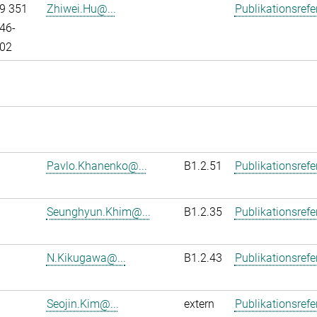
9 351
Zhiwei.Hu@...
Publikationsref
46-
02
Pavlo.Khanenko@...
B1.2.51
Publikationsref
Seunghyun.Khim@...
B1.2.35
Publikationsref
N.Kikugawa@...
B1.2.43
Publikationsref
Seojin.Kim@...
extern
Publikationsref