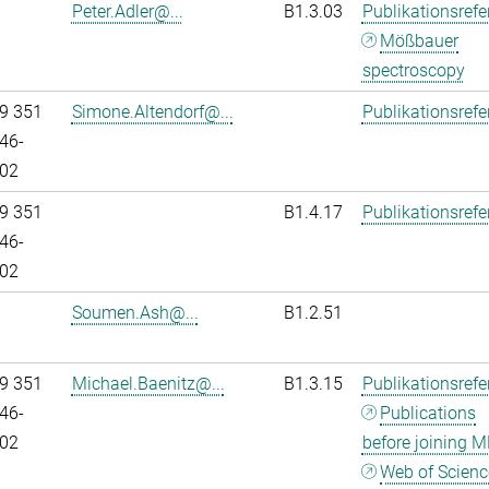
Peter.Adler@...
B1.3.03
Publikationsref
Mößbauer
spectroscopy
9 351
Simone.Altendorf@...
Publikationsref
46-
02
9 351
B1.4.17
Publikationsref
46-
02
Soumen.Ash@...
B1.2.51
9 351
Michael.Baenitz@...
B1.3.15
Publikationsref
46-
Publications
02
before joining M
Web of Scienc