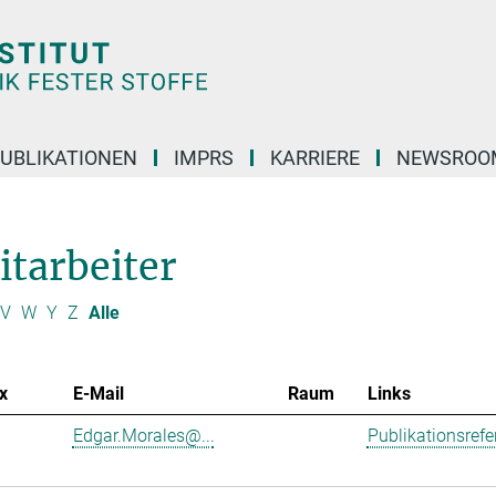
UBLIKATIONEN
IMPRS
KARRIERE
NEWSROO
itarbeiter
V
W
Y
Z
Alle
x
E-Mail
Raum
Links
Edgar.Morales@...
Publikationsref