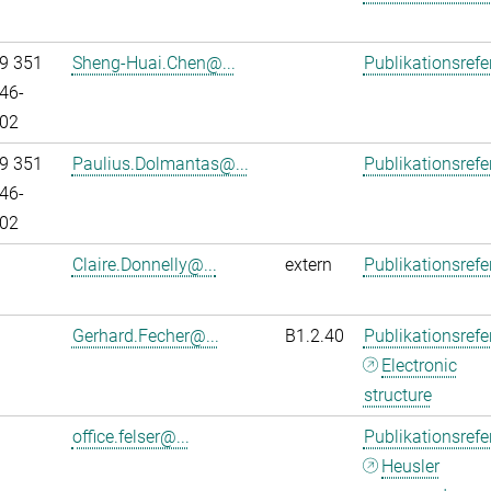
9 351
Sheng-Huai.Chen@...
Publikationsref
46-
02
9 351
Paulius.Dolmantas@...
Publikationsref
46-
02
Claire.Donnelly@...
extern
Publikationsref
Gerhard.Fecher@...
B1.2.40
Publikationsref
Electronic
structure
office.felser@...
Publikationsref
Heusler