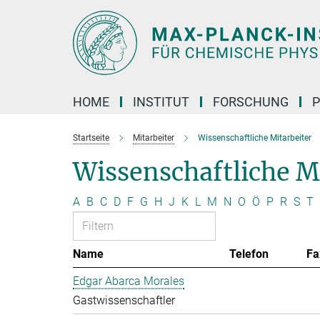
Hauptinhalt
HOME
INSTITUT
FORSCHUNG
P
Startseite
Mitarbeiter
Wissenschaftliche Mitarbeiter
Wissenschaftliche M
A
B
C
D
F
G
H
J
K
L
M
N
O
Ö
P
R
S
T
Name
Telefon
Fa
Edgar Abarca Morales
Gastwissenschaftler