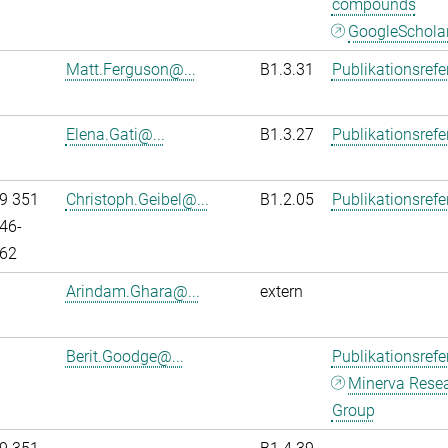
compounds
GoogleSchola
Matt.Ferguson@...
B1.3.31
Publikationsref
Elena.Gati@...
B1.3.27
Publikationsref
9 351
Christoph.Geibel@...
B1.2.05
Publikationsref
46-
62
Arindam.Ghara@...
extern
Berit.Goodge@...
Publikationsref
Minerva Rese
Group