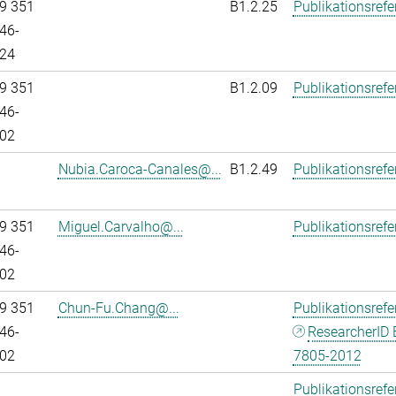
9 351
B1.2.25
Publikationsref
46-
24
9 351
B1.2.09
Publikationsref
46-
02
Nubia.Caroca-Canales@...
B1.2.49
Publikationsref
9 351
Miguel.Carvalho@...
Publikationsref
46-
02
9 351
Chun-Fu.Chang@...
Publikationsref
46-
ResearcherID 
02
7805-2012
Publikationsref