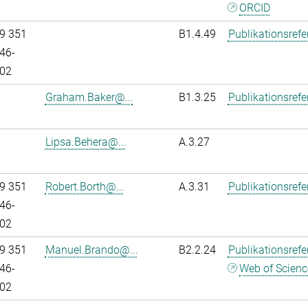
ORCID
9 351
B1.4.49
Publikationsref
46-
02
Graham.Baker@...
B1.3.25
Publikationsref
Lipsa.Behera@...
A.3.27
9 351
Robert.Borth@...
A.3.31
Publikationsref
46-
02
9 351
Manuel.Brando@...
B2.2.24
Publikationsref
46-
Web of Scienc
02