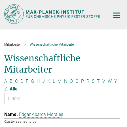
Hauptinhalt
Mitarbeiter
Wissenschaftliche Mitarbeiter
Wissenschaftliche
Mitarbeiter
A
B
C
D
F
G
H
J
K
L
M
N
O
Ö
P
R
S
T
V
W
Y
Z
Alle
Edgar Abarca Morales
Gastwissenschaftler