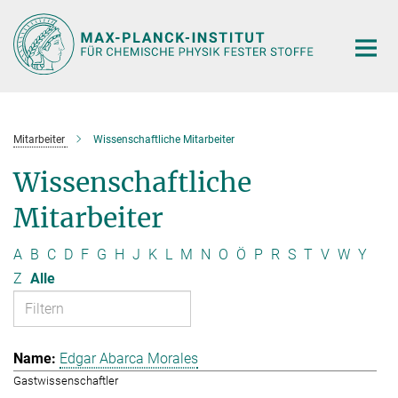
Hauptinhalt
Mitarbeiter
Wissenschaftliche Mitarbeiter
Wissenschaftliche
Mitarbeiter
A
B
C
D
F
G
H
J
K
L
M
N
O
Ö
P
R
S
T
V
W
Y
Z
Alle
Edgar Abarca Morales
Gastwissenschaftler