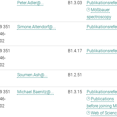
Peter.Adler@...
B1.3.03
Publikationsref
Mößbauer
spectroscopy
9 351
Simone.Altendorf@...
Publikationsref
46-
02
9 351
B1.4.17
Publikationsref
46-
02
Soumen.Ash@...
B1.2.51
9 351
Michael.Baenitz@...
B1.3.15
Publikationsref
46-
Publications
02
before joining M
Web of Scienc