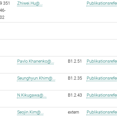
9 351
Zhiwei.Hu@...
Publikationsref
46-
02
Pavlo.Khanenko@...
B1.2.51
Publikationsref
Seunghyun.Khim@...
B1.2.35
Publikationsref
N.Kikugawa@...
B1.2.43
Publikationsref
Seojin.Kim@...
extern
Publikationsref