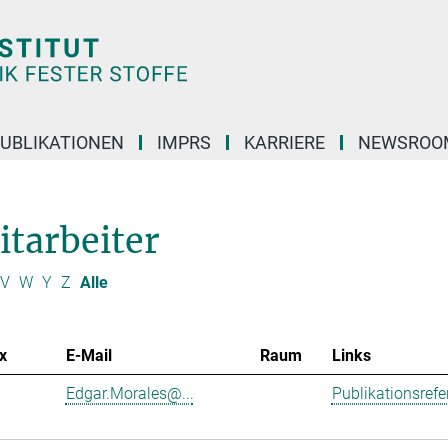
UBLIKATIONEN
IMPRS
KARRIERE
NEWSROO
itarbeiter
V
W
Y
Z
Alle
x
E-Mail
Raum
Links
Edgar.Morales@...
Publikationsref