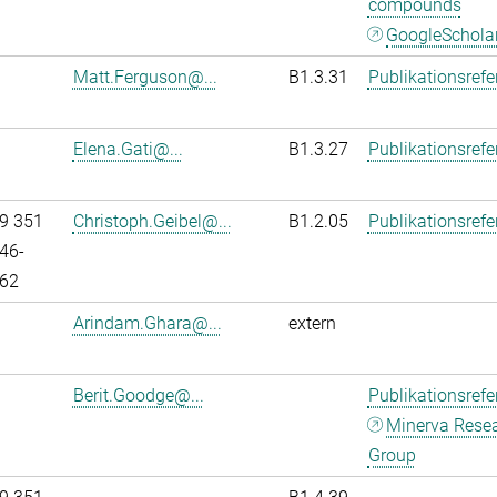
compounds
GoogleSchola
Matt.Ferguson@...
B1.3.31
Publikationsref
Elena.Gati@...
B1.3.27
Publikationsref
9 351
Christoph.Geibel@...
B1.2.05
Publikationsref
46-
62
Arindam.Ghara@...
extern
Berit.Goodge@...
Publikationsref
Minerva Rese
Group