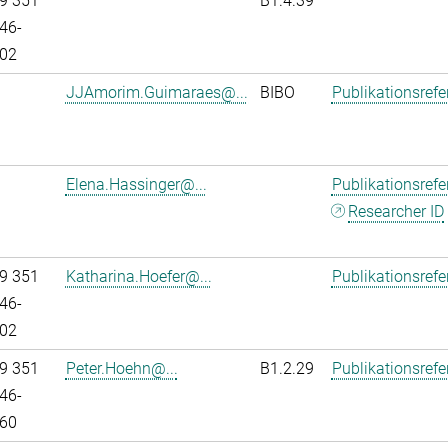
9 351
B1.4.39
46-
02
JJAmorim.Guimaraes@...
BIBO
Publikationsref
Elena.Hassinger@...
Publikationsref
Researcher ID
9 351
Katharina.Hoefer@...
Publikationsref
46-
02
9 351
Peter.Hoehn@...
B1.2.29
Publikationsref
46-
60