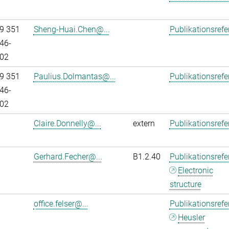
9 351
Sheng-Huai.Chen@...
Publikationsref
46-
02
9 351
Paulius.Dolmantas@...
Publikationsref
46-
02
Claire.Donnelly@...
extern
Publikationsref
Gerhard.Fecher@...
B1.2.40
Publikationsref
Electronic
structure
office.felser@...
Publikationsref
Heusler