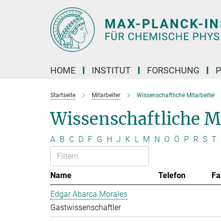
Hauptinhalt
HOME
INSTITUT
FORSCHUNG
P
Startseite
Mitarbeiter
Wissenschaftliche Mitarbeiter
Wissenschaftliche M
A
B
C
D
F
G
H
J
K
L
M
N
O
Ö
P
R
S
T
Name
Telefon
Fa
Edgar Abarca Morales
Gastwissenschaftler