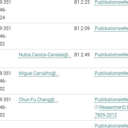
9 351
B1.2.25
Publikationsref
46-
24
9 351
B1.2.09
Publikationsref
46-
02
Nubia.Caroca-Canales@...
B1.2.49
Publikationsref
9 351
Miguel.Carvalho@...
Publikationsref
46-
02
9 351
Chun-Fu.Chang@...
Publikationsref
46-
ResearcherID 
02
7805-2012
Publikationsref