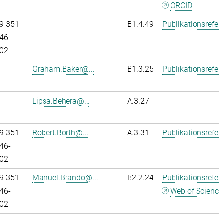
ORCID
9 351
B1.4.49
Publikationsref
46-
02
Graham.Baker@...
B1.3.25
Publikationsref
Lipsa.Behera@...
A.3.27
9 351
Robert.Borth@...
A.3.31
Publikationsref
46-
02
9 351
Manuel.Brando@...
B2.2.24
Publikationsref
46-
Web of Scienc
02