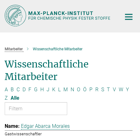
Hauptinhalt
Mitarbeiter
Wissenschaftliche Mitarbeiter
Wissenschaftliche
Mitarbeiter
A
B
C
D
F
G
H
J
K
L
M
N
O
Ö
P
R
S
T
V
W
Y
Z
Alle
Edgar Abarca Morales
Gastwissenschaftler