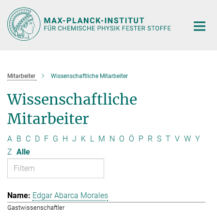
Hauptinhalt
Mitarbeiter
Wissenschaftliche Mitarbeiter
Wissenschaftliche
Mitarbeiter
A
B
C
D
F
G
H
J
K
L
M
N
O
Ö
P
R
S
T
V
W
Y
Z
Alle
Edgar Abarca Morales
Gastwissenschaftler