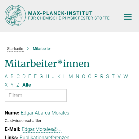
Hauptinhalt
Startseite
Mitarbeiter
Mitarbeiter*innen
A
B
C
D
E
F
G
H
J
K
L
M
N
O
Ö
P
R
S
T
V
W
X
Y
Z
Alle
Edgar Abarca Morales
Gastwissenschaftler
Edgar.Morales@...
Publikationsreferenzen