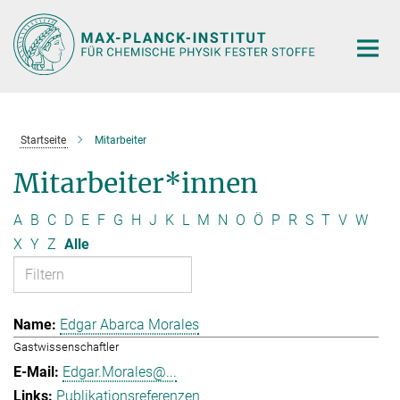
Hauptinhalt
Startseite
Mitarbeiter
Mitarbeiter*innen
A
B
C
D
E
F
G
H
J
K
L
M
N
O
Ö
P
R
S
T
V
W
X
Y
Z
Alle
Edgar Abarca Morales
Gastwissenschaftler
Edgar.Morales@...
Publikationsreferenzen