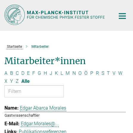
Hauptinhalt
Startseite
Mitarbeiter
Mitarbeiter*innen
A
B
C
D
E
F
G
H
J
K
L
M
N
O
Ö
P
R
S
T
V
W
X
Y
Z
Alle
Edgar Abarca Morales
Gastwissenschaftler
Edgar.Morales@...
Publikationsreferenzen