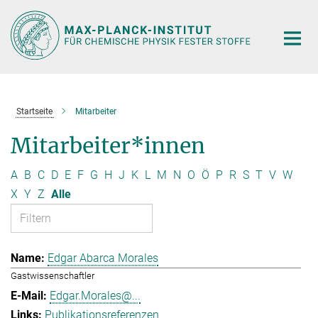
Hauptinhalt
Startseite
Mitarbeiter
Mitarbeiter*innen
A
B
C
D
E
F
G
H
J
K
L
M
N
O
Ö
P
R
S
T
V
W
X
Y
Z
Alle
Edgar Abarca Morales
Gastwissenschaftler
Edgar.Morales@...
Publikationsreferenzen