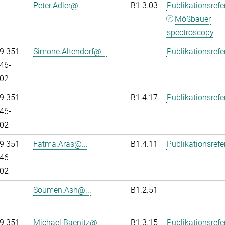
Peter.Adler@...
B1.3.03
Publikationsref
Mößbauer
spectroscopy
9 351
Simone.Altendorf@...
Publikationsref
46-
02
9 351
B1.4.17
Publikationsref
46-
02
9 351
Fatma.Aras@...
B1.4.11
Publikationsref
46-
02
Soumen.Ash@...
B1.2.51
9 351
Michael.Baenitz@...
B1.3.15
Publikationsref