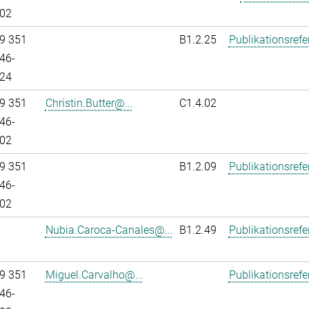
02
9 351
B1.2.25
Publikationsref
46-
24
9 351
Christin.Butter@...
C1.4.02
46-
02
9 351
B1.2.09
Publikationsref
46-
02
Nubia.Caroca-Canales@...
B1.2.49
Publikationsref
9 351
Miguel.Carvalho@...
Publikationsref
46-