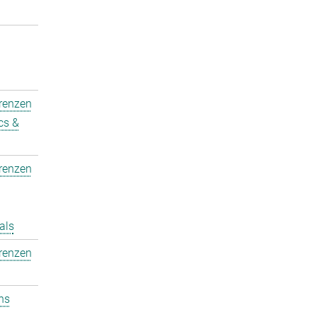
erenzen
cs &
erenzen
als
erenzen
ons