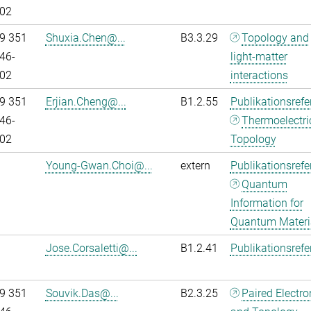
02
9 351
Shuxia.Chen@...
B3.3.29
Topology and
46-
light-matter
02
interactions
9 351
Erjian.Cheng@...
B1.2.55
Publikationsref
46-
Thermoelectri
02
Topology
Young-Gwan.Choi@...
extern
Publikationsref
Quantum
Information for
Quantum Materi
Jose.Corsaletti@...
B1.2.41
Publikationsref
9 351
Souvik.Das@...
B2.3.25
Paired Electr