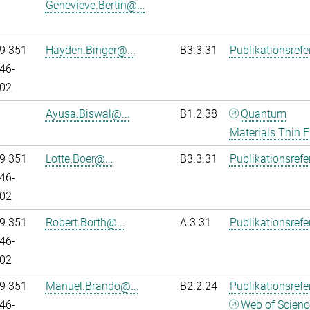
Genevieve.Bertin@...
9 351
Hayden.Binger@...
B3.3.31
Publikationsref
46-
02
Ayusa.Biswal@...
B1.2.38
Quantum
Materials Thin F
9 351
Lotte.Boer@...
B3.3.31
Publikationsref
46-
02
9 351
Robert.Borth@...
A.3.31
Publikationsref
46-
02
9 351
Manuel.Brando@...
B2.2.24
Publikationsref
46-
Web of Scienc