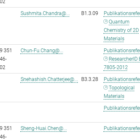
02
Sushmita.Chandra@...
B1.3.09
Publikationsref
Quantum
Chemistry of 2D
Materials
9 351
Chun-Fu.Chang@...
Publikationsref
46-
ResearcherID 
02
7805-2012
Snehashish.Chatterjee@...
B3.3.28
Publikationsref
Topological
Materials
Publikationsref
9 351
Sheng-Huai.Chen@...
Publikationsref
46-