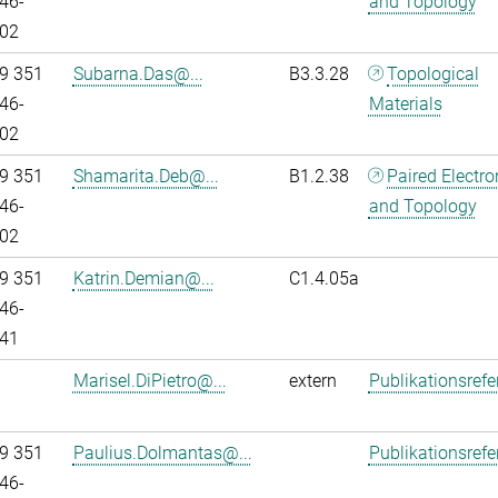
46-
and Topology
02
9 351
Subarna.Das@...
B3.3.28
Topological
46-
Materials
02
9 351
Shamarita.Deb@...
B1.2.38
Paired Electr
46-
and Topology
02
9 351
Katrin.Demian@...
C1.4.05a
46-
41
Marisel.DiPietro@...
extern
Publikationsref
9 351
Paulius.Dolmantas@...
Publikationsref
46-