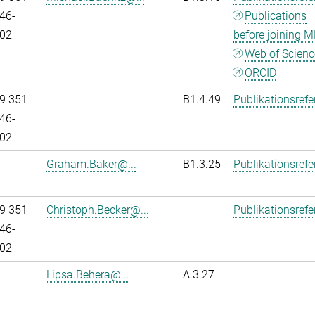
46-
Publications
02
before joining M
Web of Scienc
ORCID
9 351
B1.4.49
Publikationsref
46-
02
Graham.Baker@...
B1.3.25
Publikationsref
9 351
Christoph.Becker@...
Publikationsref
46-
02
Lipsa.Behera@...
A.3.27