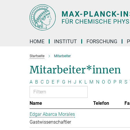
Hauptinhalt
HOME
INSTITUT
FORSCHUNG
P
Startseite
Mitarbeiter
Mitarbeiter*innen
A
B
C
D
E
F
G
H
J
K
L
M
N
O
Ö
P
R
S
Name
Telefon
Fa
Edgar Abarca Morales
Gastwissenschaftler