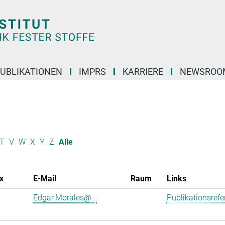
UBLIKATIONEN
IMPRS
KARRIERE
NEWSROO
T
V
W
X
Y
Z
Alle
x
E-Mail
Raum
Links
Edgar.Morales@...
Publikationsref