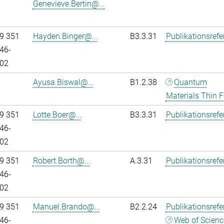
Genevieve.Bertin@...
9 351
Hayden.Binger@...
B3.3.31
Publikationsref
46-
02
Ayusa.Biswal@...
B1.2.38
Quantum
Materials Thin F
9 351
Lotte.Boer@...
B3.3.31
Publikationsref
46-
02
9 351
Robert.Borth@...
A.3.31
Publikationsref
46-
02
9 351
Manuel.Brando@...
B2.2.24
Publikationsref
46-
Web of Scienc