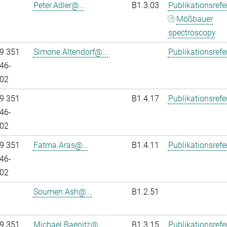
Peter.Adler@...
B1.3.03
Publikationsref
Mößbauer
spectroscopy
9 351
Simone.Altendorf@...
Publikationsref
46-
02
9 351
B1.4.17
Publikationsref
46-
02
9 351
Fatma.Aras@...
B1.4.11
Publikationsref
46-
02
Soumen.Ash@...
B1.2.51
9 351
Michael.Baenitz@...
B1.3.15
Publikationsref