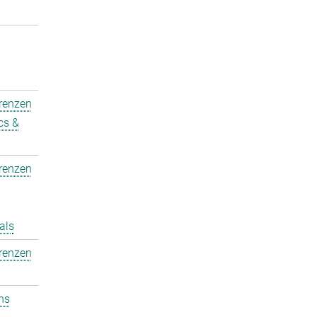
erenzen
cs &
erenzen
als
erenzen
ons