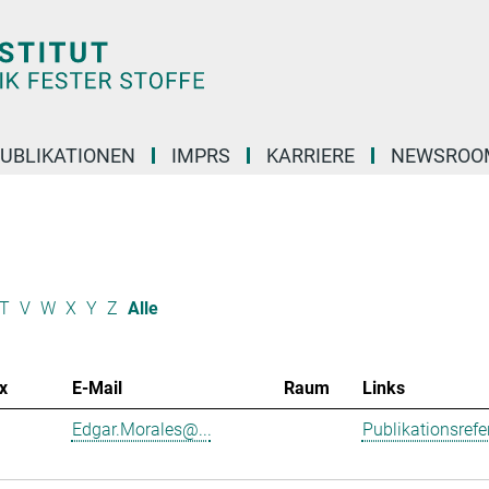
UBLIKATIONEN
IMPRS
KARRIERE
NEWSROO
T
V
W
X
Y
Z
Alle
x
E-Mail
Raum
Links
Edgar.Morales@...
Publikationsref