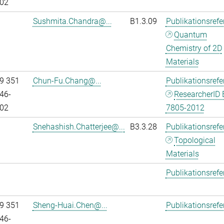
02
Sushmita.Chandra@...
B1.3.09
Publikationsref
Quantum
Chemistry of 2D
Materials
9 351
Chun-Fu.Chang@...
Publikationsref
46-
ResearcherID 
02
7805-2012
Snehashish.Chatterjee@...
B3.3.28
Publikationsref
Topological
Materials
Publikationsref
9 351
Sheng-Huai.Chen@...
Publikationsref
46-