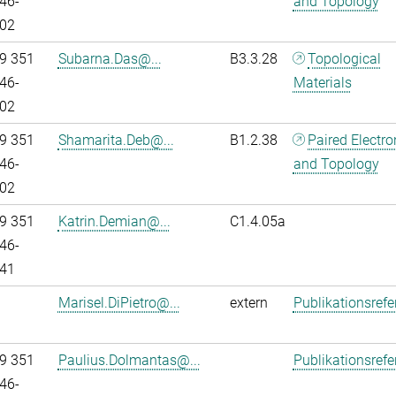
46-
and Topology
02
9 351
Subarna.Das@...
B3.3.28
Topological
46-
Materials
02
9 351
Shamarita.Deb@...
B1.2.38
Paired Electr
46-
and Topology
02
9 351
Katrin.Demian@...
C1.4.05a
46-
41
Marisel.DiPietro@...
extern
Publikationsref
9 351
Paulius.Dolmantas@...
Publikationsref
46-