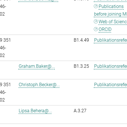
46-
Publications
02
before joining M
Web of Scienc
ORCID
9 351
B1.4.49
Publikationsref
46-
02
Graham.Baker@...
B1.3.25
Publikationsref
9 351
Christoph.Becker@...
Publikationsref
46-
02
Lipsa.Behera@...
A.3.27