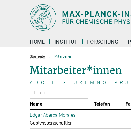
Hauptinhalt
HOME
INSTITUT
FORSCHUNG
P
Startseite
Mitarbeiter
Mitarbeiter*innen
A
B
C
D
E
F
G
H
J
K
L
M
N
O
Ö
P
R
S
Name
Telefon
Fa
Edgar Abarca Morales
Gastwissenschaftler