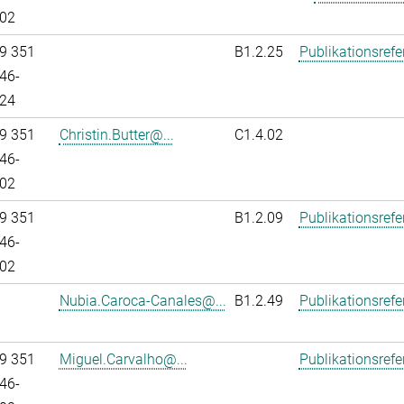
02
9 351
B1.2.25
Publikationsref
46-
24
9 351
Christin.Butter@...
C1.4.02
46-
02
9 351
B1.2.09
Publikationsref
46-
02
Nubia.Caroca-Canales@...
B1.2.49
Publikationsref
9 351
Miguel.Carvalho@...
Publikationsref
46-