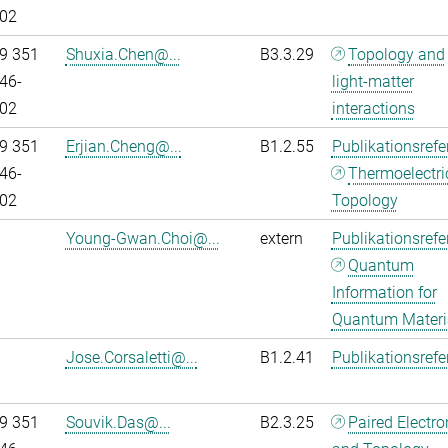
02
9 351
Shuxia.Chen@...
B3.3.29
Topology and
46-
light-matter
02
interactions
9 351
Erjian.Cheng@...
B1.2.55
Publikationsref
46-
Thermoelectri
02
Topology
Young-Gwan.Choi@...
extern
Publikationsref
Quantum
Information for
Quantum Materi
Jose.Corsaletti@...
B1.2.41
Publikationsref
9 351
Souvik.Das@...
B2.3.25
Paired Electr