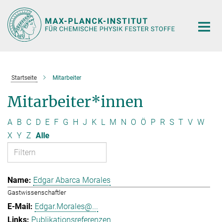
Hauptinhalt
Startseite
Mitarbeiter
Mitarbeiter*innen
A
B
C
D
E
F
G
H
J
K
L
M
N
O
Ö
P
R
S
T
V
W
X
Y
Z
Alle
Edgar Abarca Morales
Gastwissenschaftler
Edgar.Morales@...
Publikationsreferenzen