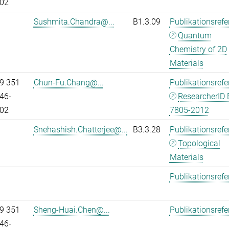
02
Sushmita.Chandra@...
B1.3.09
Publikationsref
Quantum
Chemistry of 2D
Materials
9 351
Chun-Fu.Chang@...
Publikationsref
46-
ResearcherID 
02
7805-2012
Snehashish.Chatterjee@...
B3.3.28
Publikationsref
Topological
Materials
Publikationsref
9 351
Sheng-Huai.Chen@...
Publikationsref
46-