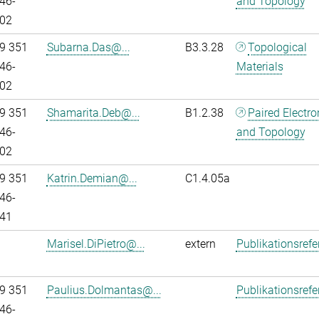
46-
and Topology
02
9 351
Subarna.Das@...
B3.3.28
Topological
46-
Materials
02
9 351
Shamarita.Deb@...
B1.2.38
Paired Electr
46-
and Topology
02
9 351
Katrin.Demian@...
C1.4.05a
46-
41
Marisel.DiPietro@...
extern
Publikationsref
9 351
Paulius.Dolmantas@...
Publikationsref
46-