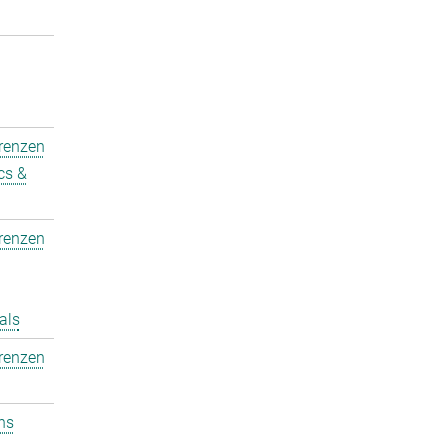
erenzen
cs &
erenzen
als
erenzen
ons