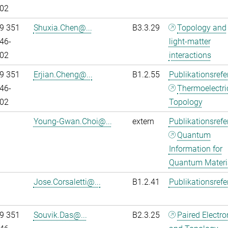
02
9 351
Shuxia.Chen@...
B3.3.29
Topology and
46-
light-matter
02
interactions
9 351
Erjian.Cheng@...
B1.2.55
Publikationsref
46-
Thermoelectri
02
Topology
Young-Gwan.Choi@...
extern
Publikationsref
Quantum
Information for
Quantum Materi
Jose.Corsaletti@...
B1.2.41
Publikationsref
9 351
Souvik.Das@...
B2.3.25
Paired Electr