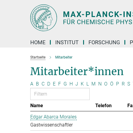
Hauptinhalt
HOME
INSTITUT
FORSCHUNG
P
Startseite
Mitarbeiter
Mitarbeiter*innen
A
B
C
D
E
F
G
H
J
K
L
M
N
O
Ö
P
R
S
Name
Telefon
Fa
Edgar Abarca Morales
Gastwissenschaftler