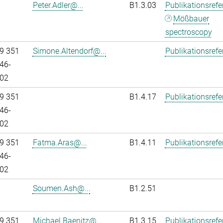
Peter.Adler@...
B1.3.03
Publikationsref
Mößbauer
spectroscopy
9 351
Simone.Altendorf@...
Publikationsref
46-
02
9 351
B1.4.17
Publikationsref
46-
02
9 351
Fatma.Aras@...
B1.4.11
Publikationsref
46-
02
Soumen.Ash@...
B1.2.51
9 351
Michael.Baenitz@...
B1.3.15
Publikationsref