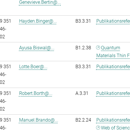
Genevieve.Bertin@...
9 351
Hayden.Binger@...
B3.3.31
Publikationsref
46-
02
Ayusa.Biswal@...
B1.2.38
Quantum
Materials Thin F
9 351
Lotte.Boer@...
B3.3.31
Publikationsref
46-
02
9 351
Robert.Borth@...
A.3.31
Publikationsref
46-
02
9 351
Manuel.Brando@...
B2.2.24
Publikationsref
46-
Web of Scienc