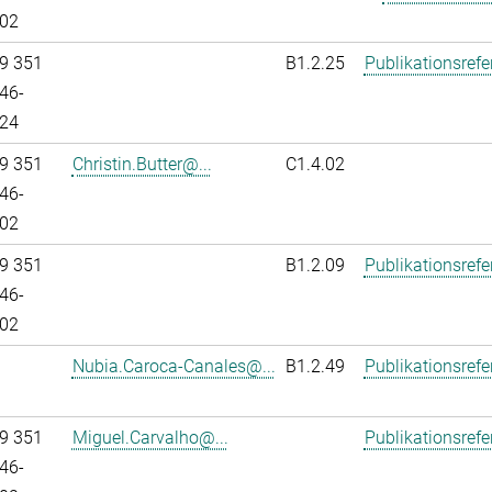
02
9 351
B1.2.25
Publikationsref
46-
24
9 351
Christin.Butter@...
C1.4.02
46-
02
9 351
B1.2.09
Publikationsref
46-
02
Nubia.Caroca-Canales@...
B1.2.49
Publikationsref
9 351
Miguel.Carvalho@...
Publikationsref
46-