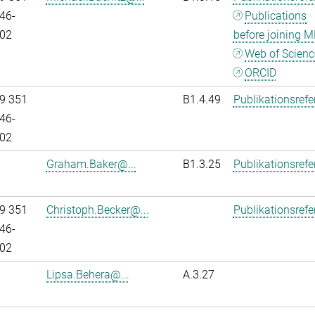
46-
Publications
02
before joining M
Web of Scienc
ORCID
9 351
B1.4.49
Publikationsref
46-
02
Graham.Baker@...
B1.3.25
Publikationsref
9 351
Christoph.Becker@...
Publikationsref
46-
02
Lipsa.Behera@...
A.3.27