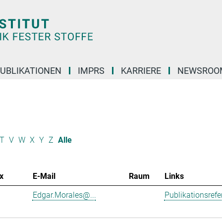
UBLIKATIONEN
IMPRS
KARRIERE
NEWSROO
T
V
W
X
Y
Z
Alle
x
E-Mail
Raum
Links
Edgar.Morales@...
Publikationsref