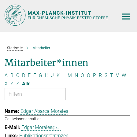
Hauptinhalt
Startseite
Mitarbeiter
Mitarbeiter*innen
A
B
C
D
E
F
G
H
J
K
L
M
N
O
Ö
P
R
S
T
V
W
X
Y
Z
Alle
Edgar Abarca Morales
Gastwissenschaftler
Edgar.Morales@...
Publikationsreferenzen