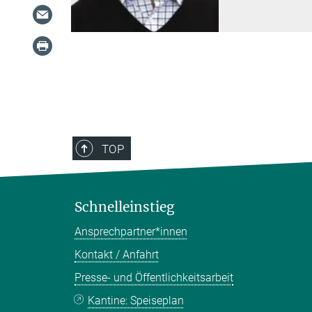
TOP
Schnelleinstieg
Ansprechpartner*innen
Kontakt / Anfahrt
Presse- und Öffentlichkeitsarbeit
Kantine: Speiseplan