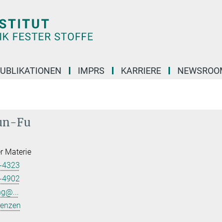
UBLIKATIONEN
IMPRS
KARRIERE
NEWSROO
un-Fu
er Materie
-4323
-4902
g@...
renzen