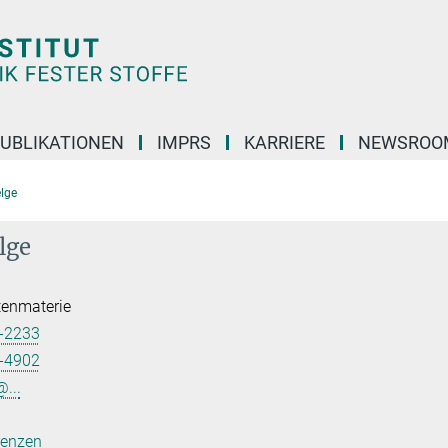
UBLIKATIONEN
IMPRS
KARRIERE
NEWSROO
elge
lge
tenmaterie
-2233
-4902
...
renzen