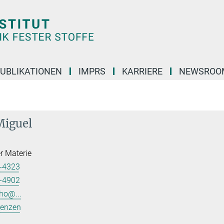
UBLIKATIONEN
IMPRS
KARRIERE
NEWSROO
Miguel
er Materie
-4323
-4902
ho@...
renzen