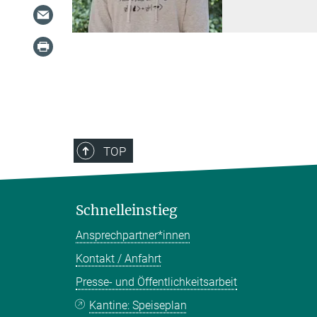
TOP
Schnelleinstieg
Ansprechpartner*innen
Kontakt / Anfahrt
Presse- und Öffentlichkeitsarbeit
Kantine: Speiseplan