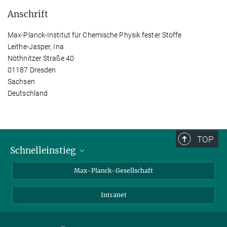
Anschrift
Max-Planck-Institut für Chemische Physik fester Stoffe
Leithe-Jasper, Ina
Nöthnitzer Straße 40
01187 Dresden
Sachsen
Deutschland
TOP
Schnelleinstieg
Ansprechpartner*innen
Max-Planck-Gesellschaft
Kontakt / Anfahrt
Intranet
Presse- und Öffentlichkeitsarbeit
Kantine: Speiseplan