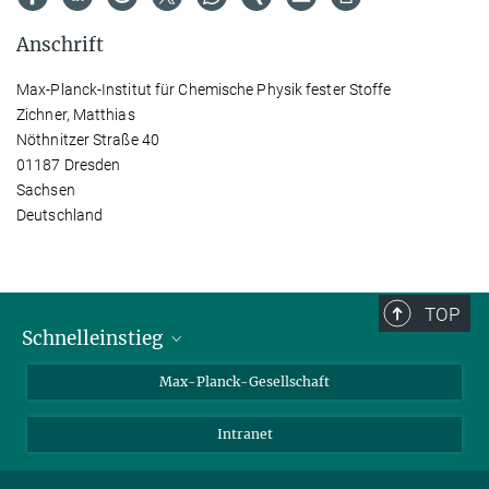
Anschrift
Max-Planck-Institut für Chemische Physik fester Stoffe
Zichner, Matthias
Nöthnitzer Straße 40
01187 Dresden
Sachsen
Deutschland
TOP
Schnelleinstieg
Ansprechpartner*innen
Max-Planck-Gesellschaft
Kontakt / Anfahrt
Intranet
Presse- und Öffentlichkeitsarbeit
Kantine: Speiseplan