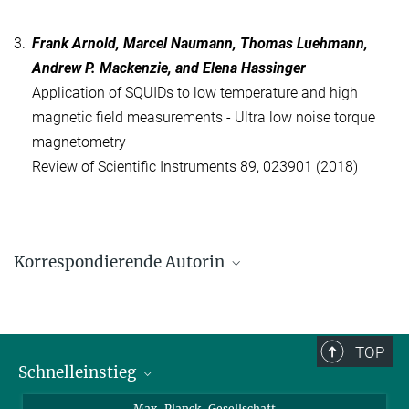
3.
Frank Arnold, Marcel Naumann, Thomas Luehmann,
Andrew P. Mackenzie, and Elena Hassinger
Application of SQUIDs to low temperature and high
magnetic field measurements - Ultra low noise torque
magnetometry
Review of Scientific Instruments 89, 023901 (2018)
Korrespondierende Autorin
Elena Hassinger
Max-Planck-Institut für Chemische Physik fester Stoffe, Dresden
+49 351 4646-3229
TOP
Elena.Hassinger@cpfs.mpg.de
Schnelleinstieg
Ansprechpartner*innen
Max-Planck-Gesellschaft