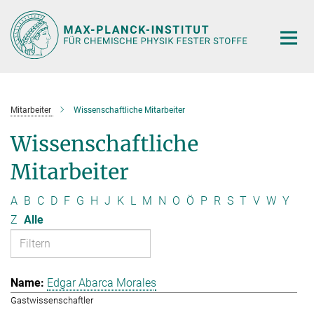
Hauptinhalt
Mitarbeiter
Wissenschaftliche Mitarbeiter
Wissenschaftliche
Mitarbeiter
A
B
C
D
F
G
H
J
K
L
M
N
O
Ö
P
R
S
T
V
W
Y
Z
Alle
Edgar Abarca Morales
Gastwissenschaftler