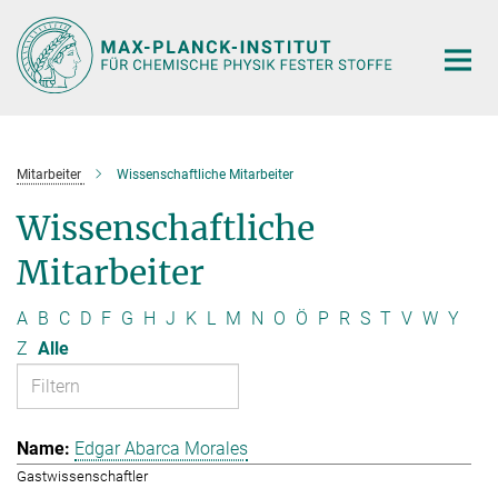
Hauptinhalt
Mitarbeiter
Wissenschaftliche Mitarbeiter
Wissenschaftliche
Mitarbeiter
A
B
C
D
F
G
H
J
K
L
M
N
O
Ö
P
R
S
T
V
W
Y
Z
Alle
Edgar Abarca Morales
Gastwissenschaftler