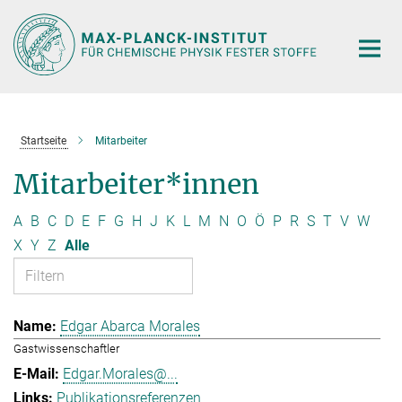
Hauptinhalt
Startseite
Mitarbeiter
Mitarbeiter*innen
A
B
C
D
E
F
G
H
J
K
L
M
N
O
Ö
P
R
S
T
V
W
X
Y
Z
Alle
Edgar Abarca Morales
Gastwissenschaftler
Edgar.Morales@...
Publikationsreferenzen