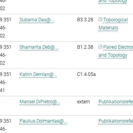
46-
and Topology
02
9 351
Subarna.Das@...
B3.3.28
Topological
46-
Materials
02
9 351
Shamarita.Deb@...
B1.2.38
Paired Electr
46-
and Topology
02
9 351
Katrin.Demian@...
C1.4.05a
46-
41
Marisel.DiPietro@...
extern
Publikationsref
9 351
Paulius.Dolmantas@...
Publikationsref
46-