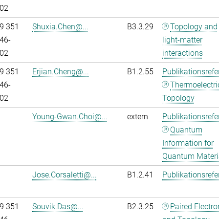
02
9 351
Shuxia.Chen@...
B3.3.29
Topology and
46-
light-matter
02
interactions
9 351
Erjian.Cheng@...
B1.2.55
Publikationsref
46-
Thermoelectri
02
Topology
Young-Gwan.Choi@...
extern
Publikationsref
Quantum
Information for
Quantum Materi
Jose.Corsaletti@...
B1.2.41
Publikationsref
9 351
Souvik.Das@...
B2.3.25
Paired Electr