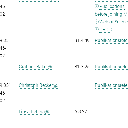
46-
Publications
02
before joining M
Web of Scienc
ORCID
9 351
B1.4.49
Publikationsref
46-
02
Graham.Baker@...
B1.3.25
Publikationsref
9 351
Christoph.Becker@...
Publikationsref
46-
02
Lipsa.Behera@...
A.3.27