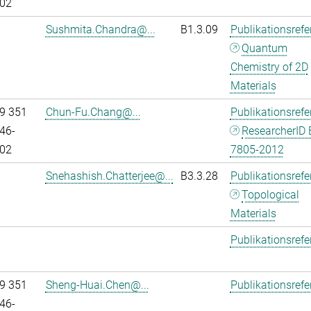
02
Sushmita.Chandra@...
B1.3.09
Publikationsref
Quantum
Chemistry of 2D
Materials
9 351
Chun-Fu.Chang@...
Publikationsref
46-
ResearcherID 
02
7805-2012
Snehashish.Chatterjee@...
B3.3.28
Publikationsref
Topological
Materials
Publikationsref
9 351
Sheng-Huai.Chen@...
Publikationsref
46-