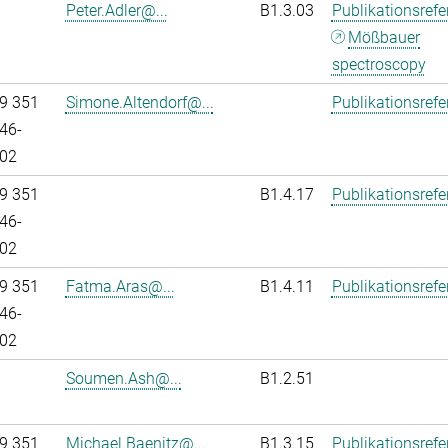
Peter.Adler@...
B1.3.03
Publikationsref
Mößbauer
spectroscopy
9 351
Simone.Altendorf@...
Publikationsref
46-
02
9 351
B1.4.17
Publikationsref
46-
02
9 351
Fatma.Aras@...
B1.4.11
Publikationsref
46-
02
Soumen.Ash@...
B1.2.51
9 351
Michael.Baenitz@...
B1.3.15
Publikationsref