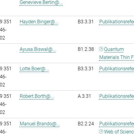
Genevieve.Bertin@...
9 351
Hayden.Binger@...
B3.3.31
Publikationsref
46-
02
Ayusa.Biswal@...
B1.2.38
Quantum
Materials Thin F
9 351
Lotte.Boer@...
B3.3.31
Publikationsref
46-
02
9 351
Robert.Borth@...
A.3.31
Publikationsref
46-
02
9 351
Manuel.Brando@...
B2.2.24
Publikationsref
46-
Web of Scienc