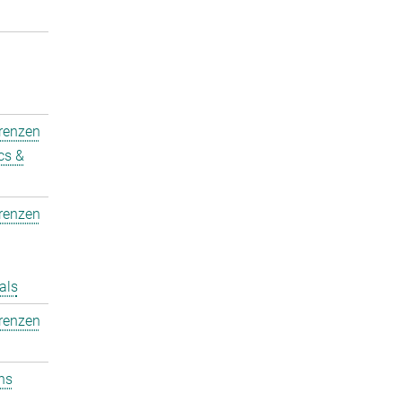
erenzen
cs &
erenzen
als
erenzen
ons