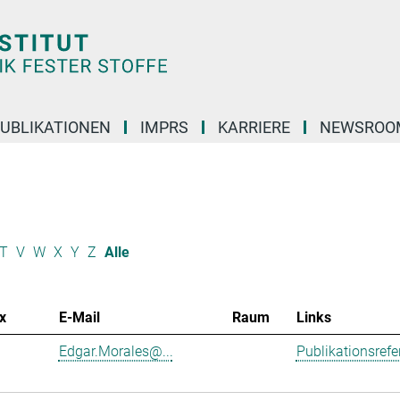
UBLIKATIONEN
IMPRS
KARRIERE
NEWSROO
T
V
W
X
Y
Z
Alle
x
E-Mail
Raum
Links
Edgar.Morales@...
Publikationsref