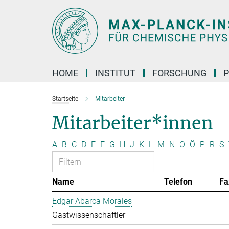
Hauptinhalt
HOME
INSTITUT
FORSCHUNG
P
Startseite
Mitarbeiter
Mitarbeiter*innen
A
B
C
D
E
F
G
H
J
K
L
M
N
O
Ö
P
R
S
Name
Telefon
Fa
Edgar Abarca Morales
Gastwissenschaftler