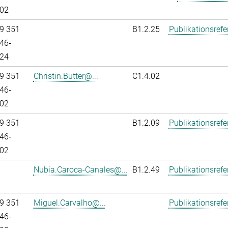
02
9 351
B1.2.25
Publikationsref
46-
24
9 351
Christin.Butter@...
C1.4.02
46-
02
9 351
B1.2.09
Publikationsref
46-
02
Nubia.Caroca-Canales@...
B1.2.49
Publikationsref
9 351
Miguel.Carvalho@...
Publikationsref
46-