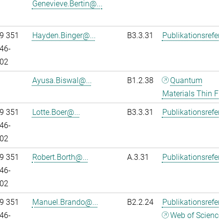
Genevieve.Bertin@...
9 351
Hayden.Binger@...
B3.3.31
Publikationsref
46-
02
Ayusa.Biswal@...
B1.2.38
Quantum
Materials Thin F
9 351
Lotte.Boer@...
B3.3.31
Publikationsref
46-
02
9 351
Robert.Borth@...
A.3.31
Publikationsref
46-
02
9 351
Manuel.Brando@...
B2.2.24
Publikationsref
46-
Web of Scienc