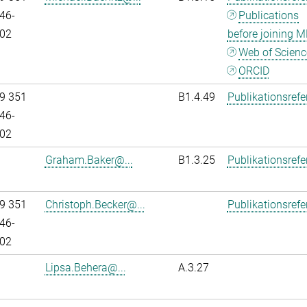
46-
Publications
02
before joining M
Web of Scienc
ORCID
9 351
B1.4.49
Publikationsref
46-
02
Graham.Baker@...
B1.3.25
Publikationsref
9 351
Christoph.Becker@...
Publikationsref
46-
02
Lipsa.Behera@...
A.3.27