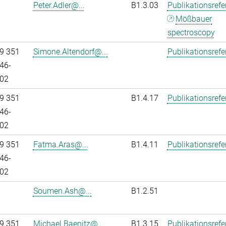
Peter.Adler@...
B1.3.03
Publikationsref
Mößbauer
spectroscopy
9 351
Simone.Altendorf@...
Publikationsref
46-
02
9 351
B1.4.17
Publikationsref
46-
02
9 351
Fatma.Aras@...
B1.4.11
Publikationsref
46-
02
Soumen.Ash@...
B1.2.51
9 351
Michael.Baenitz@...
B1.3.15
Publikationsref