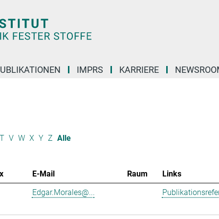
UBLIKATIONEN
IMPRS
KARRIERE
NEWSROO
T
V
W
X
Y
Z
Alle
x
E-Mail
Raum
Links
Edgar.Morales@...
Publikationsref