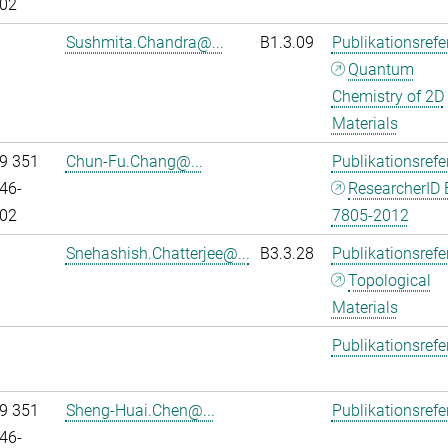
02
Sushmita.Chandra@...
B1.3.09
Publikationsref
Quantum
Chemistry of 2D
Materials
9 351
Chun-Fu.Chang@...
Publikationsref
46-
ResearcherID 
02
7805-2012
Snehashish.Chatterjee@...
B3.3.28
Publikationsref
Topological
Materials
Publikationsref
9 351
Sheng-Huai.Chen@...
Publikationsref
46-