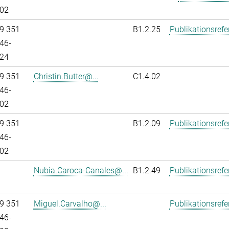
02
9 351
B1.2.25
Publikationsref
46-
24
9 351
Christin.Butter@...
C1.4.02
46-
02
9 351
B1.2.09
Publikationsref
46-
02
Nubia.Caroca-Canales@...
B1.2.49
Publikationsref
9 351
Miguel.Carvalho@...
Publikationsref
46-