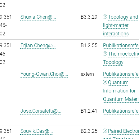
02
9 351
Shuxia.Chen@...
B3.3.29
Topology and
46-
light-matter
02
interactions
9 351
Erjian.Cheng@...
B1.2.55
Publikationsref
46-
Thermoelectri
02
Topology
Young-Gwan.Choi@...
extern
Publikationsref
Quantum
Information for
Quantum Materi
Jose.Corsaletti@...
B1.2.41
Publikationsref
9 351
Souvik.Das@...
B2.3.25
Paired Electr