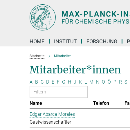
Hauptinhalt
HOME
INSTITUT
FORSCHUNG
P
Startseite
Mitarbeiter
Mitarbeiter*innen
A
B
C
D
E
F
G
H
J
K
L
M
N
O
Ö
P
R
S
Name
Telefon
Fa
Edgar Abarca Morales
Gastwissenschaftler