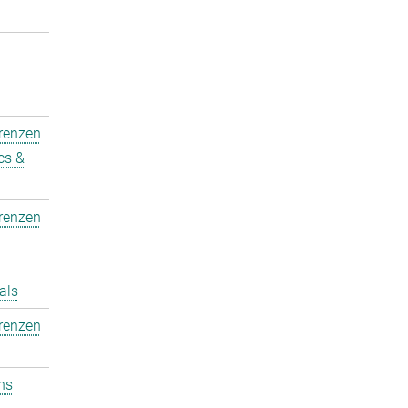
erenzen
cs &
erenzen
als
erenzen
ons