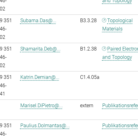
46-
and Topology
02
9 351
Subarna.Das@...
B3.3.28
Topological
46-
Materials
02
9 351
Shamarita.Deb@...
B1.2.38
Paired Electr
46-
and Topology
02
9 351
Katrin.Demian@...
C1.4.05a
46-
41
Marisel.DiPietro@...
extern
Publikationsref
9 351
Paulius.Dolmantas@...
Publikationsref
46-