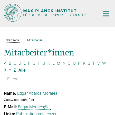
Hauptinhalt
Startseite
Mitarbeiter
Mitarbeiter*innen
A
B
C
D
E
F
G
H
J
K
L
M
N
O
Ö
P
R
S
T
V
W
X
Y
Z
Alle
Edgar Abarca Morales
Gastwissenschaftler
Edgar.Morales@...
Publikationsreferenzen