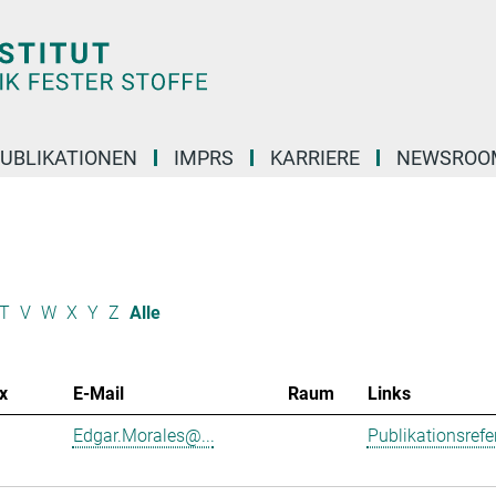
UBLIKATIONEN
IMPRS
KARRIERE
NEWSROO
T
V
W
X
Y
Z
Alle
x
E-Mail
Raum
Links
Edgar.Morales@...
Publikationsref