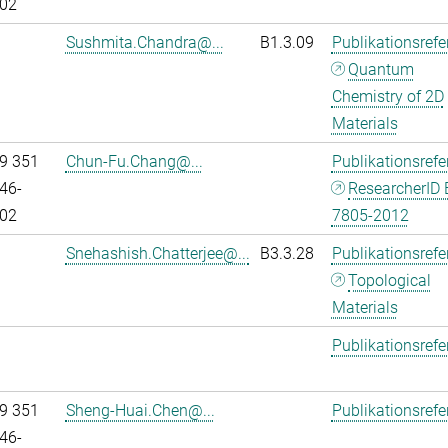
02
Sushmita.Chandra@...
B1.3.09
Publikationsref
Quantum
Chemistry of 2D
Materials
9 351
Chun-Fu.Chang@...
Publikationsref
46-
ResearcherID 
02
7805-2012
Snehashish.Chatterjee@...
B3.3.28
Publikationsref
Topological
Materials
Publikationsref
9 351
Sheng-Huai.Chen@...
Publikationsref
46-