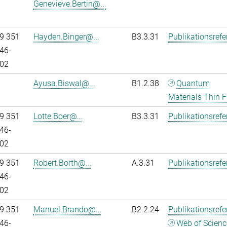
Genevieve.Bertin@...
9 351
Hayden.Binger@...
B3.3.31
Publikationsref
46-
02
Ayusa.Biswal@...
B1.2.38
Quantum
Materials Thin F
9 351
Lotte.Boer@...
B3.3.31
Publikationsref
46-
02
9 351
Robert.Borth@...
A.3.31
Publikationsref
46-
02
9 351
Manuel.Brando@...
B2.2.24
Publikationsref
46-
Web of Scienc