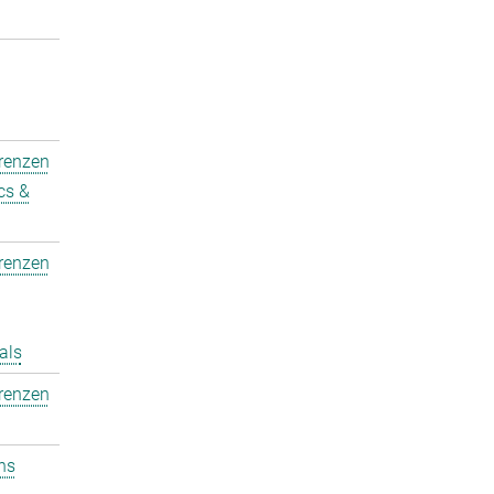
erenzen
cs &
erenzen
als
erenzen
ons