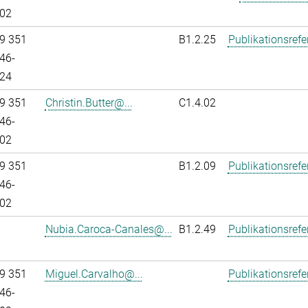
02
9 351
B1.2.25
Publikationsref
46-
24
9 351
Christin.Butter@...
C1.4.02
46-
02
9 351
B1.2.09
Publikationsref
46-
02
Nubia.Caroca-Canales@...
B1.2.49
Publikationsref
9 351
Miguel.Carvalho@...
Publikationsref
46-