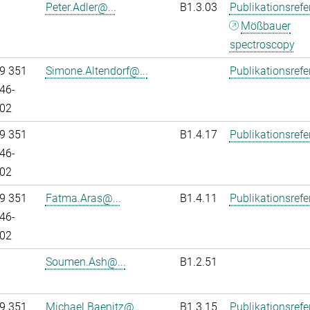
Peter.Adler@...
B1.3.03
Publikationsref
Mößbauer
spectroscopy
9 351
Simone.Altendorf@...
Publikationsref
46-
02
9 351
B1.4.17
Publikationsref
46-
02
9 351
Fatma.Aras@...
B1.4.11
Publikationsref
46-
02
Soumen.Ash@...
B1.2.51
9 351
Michael.Baenitz@...
B1.3.15
Publikationsref