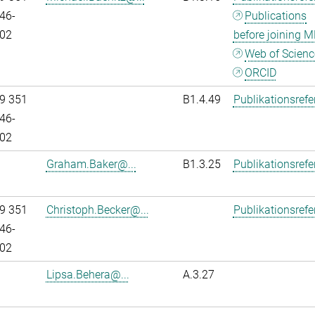
46-
Publications
02
before joining M
Web of Scienc
ORCID
9 351
B1.4.49
Publikationsref
46-
02
Graham.Baker@...
B1.3.25
Publikationsref
9 351
Christoph.Becker@...
Publikationsref
46-
02
Lipsa.Behera@...
A.3.27