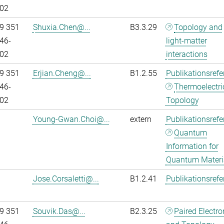
02
9 351
Shuxia.Chen@...
B3.3.29
Topology and
46-
light-matter
02
interactions
9 351
Erjian.Cheng@...
B1.2.55
Publikationsref
46-
Thermoelectri
02
Topology
Young-Gwan.Choi@...
extern
Publikationsref
Quantum
Information for
Quantum Materi
Jose.Corsaletti@...
B1.2.41
Publikationsref
9 351
Souvik.Das@...
B2.3.25
Paired Electr