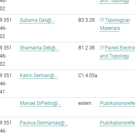
46-
and Topology
02
9 351
Subarna.Das@...
B3.3.28
Topological
46-
Materials
02
9 351
Shamarita.Deb@...
B1.2.38
Paired Electr
46-
and Topology
02
9 351
Katrin.Demian@...
C1.4.05a
46-
41
Marisel.DiPietro@...
extern
Publikationsref
9 351
Paulius.Dolmantas@...
Publikationsref
46-