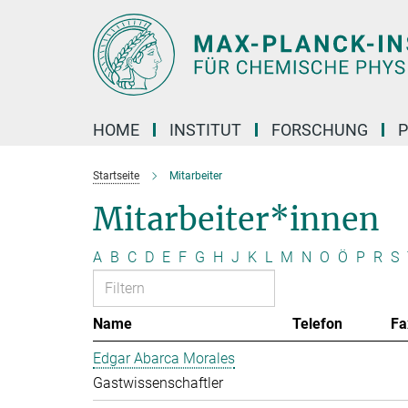
Hauptinhalt
HOME
INSTITUT
FORSCHUNG
P
Startseite
Mitarbeiter
Mitarbeiter*innen
A
B
C
D
E
F
G
H
J
K
L
M
N
O
Ö
P
R
S
Name
Telefon
Fa
Edgar Abarca Morales
Gastwissenschaftler