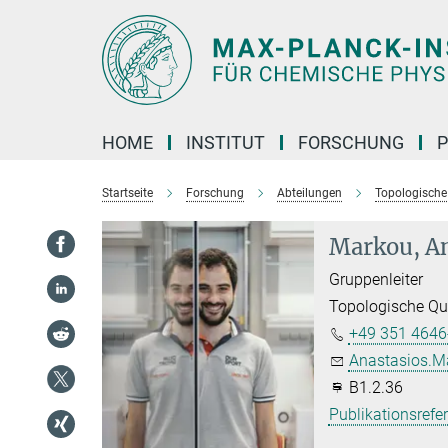
Hauptinhalt
HOME
INSTITUT
FORSCHUNG
P
Startseite
Forschung
Abteilungen
Topologisch
Markou, An
Gruppenleiter
Topologische Q
+49 351 4646
Anastasios.M
B1.2.36
Publikationsrefe