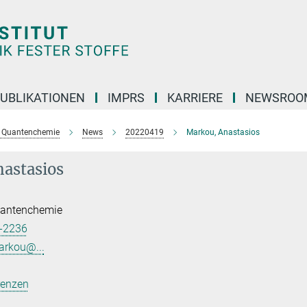
UBLIKATIONEN
IMPRS
KARRIERE
NEWSROO
e Quantenchemie
News
20220419
Markou, Anastasios
astasios
uantenchemie
-2236
arkou@...
renzen