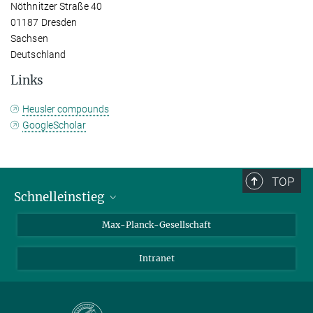
Nöthnitzer Straße 40
01187 Dresden
Sachsen
Deutschland
Links
Heusler compounds
GoogleScholar
TOP
Schnelleinstieg
Ansprechpartner*innen
Max-Planck-Gesellschaft
Kontakt / Anfahrt
Intranet
Presse- und Öffentlichkeitsarbeit
Kantine: Speiseplan