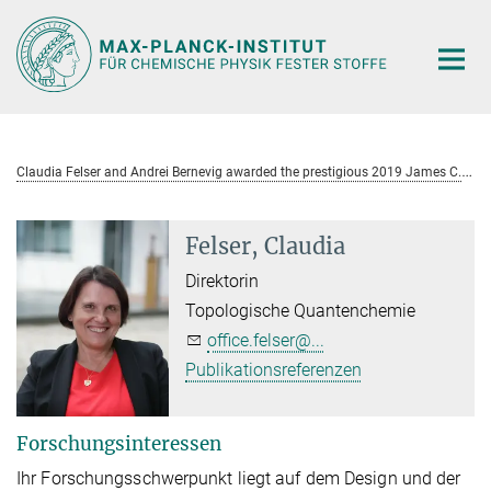
Hauptinhalt
C
laudia Felser and Andrei Bernevig awarded the prestigious 2019 James C. McGroddy Prize for New Materials from the American Physical Society (APS) for their work on topological semi-metals and insulators
Felser, Claudia
Direktorin
Topologische Quantenchemie
office.felser@...
Publikationsreferenzen
Forschungsinteressen
Ihr Forschungsschwerpunkt liegt auf dem Design und der