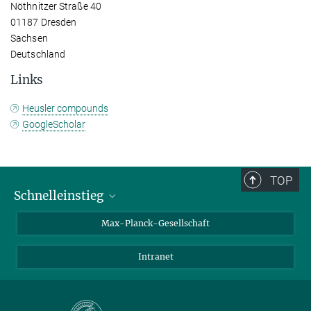
Nöthnitzer Straße 40
01187 Dresden
Sachsen
Deutschland
Links
Heusler compounds
GoogleScholar
TOP
Schnelleinstieg
Ansprechpartner*innen
Max-Planck-Gesellschaft
Kontakt / Anfahrt
Intranet
Presse- und Öffentlichkeitsarbeit
Kantine: Speiseplan