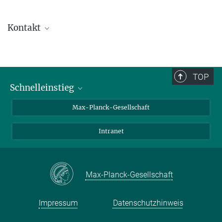
Kontakt
Gudrun Auffermann
Gruppenleiterin FKC
+49 351 4646-3201
TOP
Gudrun.Auffermann@...
Schnelleinstieg
Ansprechpartner*innen
Max-Planck-Gesellschaft
Kontakt / Anfahrt
Intranet
Presse- und Öffentlichkeitsarbeit
Kantine: Speiseplan
Max-Planck-Gesellschaft
Impressum
Datenschutzhinweis