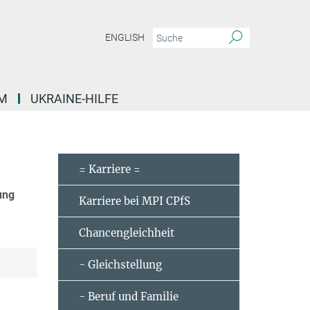
ENGLISH
M
UKRAINE-HILFE
= Karriere =
ung
Karriere bei MPI CPfS
Chancengleichheit
- Gleichstellung
- Beruf und Familie